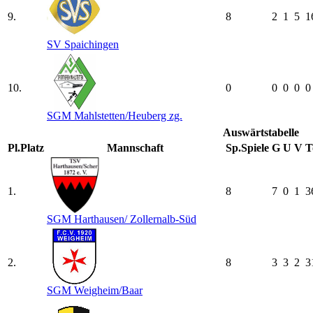
9.
8
2
1
5
1
SV Spaichingen
10.
0
0
0
0
0
SGM Mahlstetten/​Heuberg zg.
Auswärtstabelle
Pl.
Platz
Mannschaft
Sp.
Spiele
G
U
V
T
1.
8
7
0
1
3
SGM Harthausen/​ Zollernalb-Süd
2.
8
3
3
2
3
SGM Weigheim/​Baar