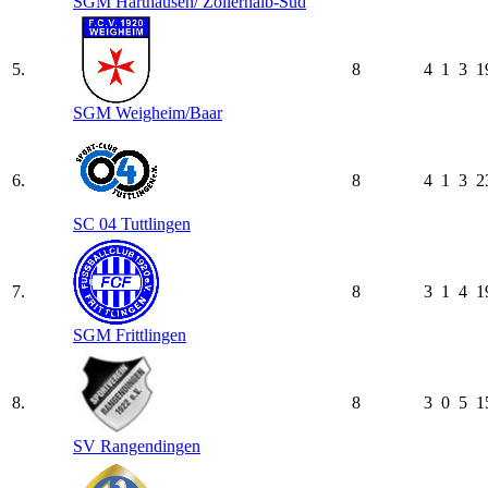
SGM Harthausen/​ Zollernalb-Süd
5.
8
4
1
3
1
SGM Weigheim/​Baar
6.
8
4
1
3
2
SC 04 Tuttlingen
7.
8
3
1
4
1
SGM Frittlingen
8.
8
3
0
5
1
SV Rangendingen