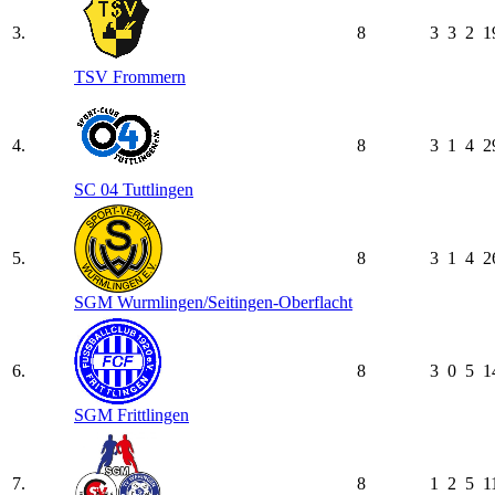
3.
8
3
3
2
1
TSV Frommern
4.
8
3
1
4
2
SC 04 Tuttlingen
5.
8
3
1
4
2
SGM Wurmlingen/​Seitingen-Oberflacht
6.
8
3
0
5
1
SGM Frittlingen
7.
8
1
2
5
1