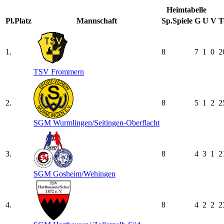
Heimtabelle
Pl.
Platz
Mannschaft
Sp.
Spiele
G
U
V
T
1.
8
7
1
0
2
TSV Frommern
2.
8
5
1
2
2
SGM Wurmlingen/​Seitingen-Oberflacht
3.
8
4
3
1
2
SGM Gosheim/​Wehingen
4.
8
4
2
2
2