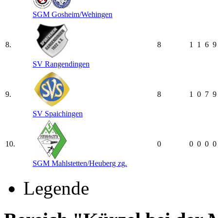
SGM Gosheim/​Wehingen
8.
8
1
1
6
9
SV Rangendingen
9.
8
1
0
7
9
SV Spaichingen
10.
0
0
0
0
0
SGM Mahlstetten/​Heuberg zg.
Legende