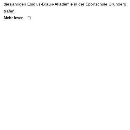
diesjährigen Egidius-Braun-Akademie in der Sportschule Grünberg
trafen.
Mehr lesen
ANZEIGE
NACHRICHT SENDEN
* Pflichtfelder