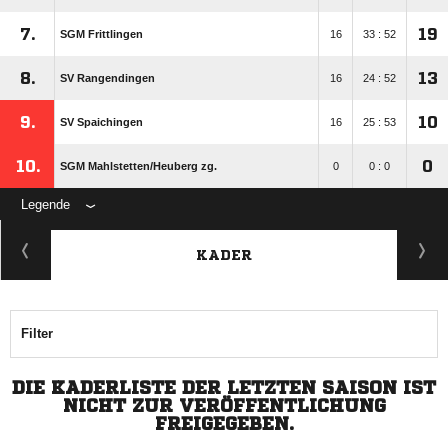
7.
19
SGM Frittlingen
16
33 : 52
8.
13
SV Rangendingen
16
24 : 52
9.
10
SV Spaichingen
16
25 : 53
10.
0
SGM Mahlstetten/​Heuberg zg.
0
0 : 0
Legende
KADER
Filter
DIE KADERLISTE DER LETZTEN SAISON IST
NICHT ZUR VERÖFFENTLICHUNG
FREIGEGEBEN.