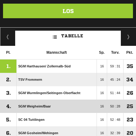
LOS
TABELLE
Pl.
Mannschaft
Sp.
Torv.
Pkt.
1.
35
SGM Harthausen/​ Zollernalb-Süd
16
59 : 31
2.
34
TSV Frommern
16
45 : 24
3.
26
SGM Wurmlingen/​Seitingen-Oberflacht
16
51 : 44
4.
25
SGM Weigheim/​Baar
16
50 : 28
5.
23
SC 04 Tuttlingen
16
52 : 48
6.
20
SGM Gosheim/​Wehingen
16
32 : 39