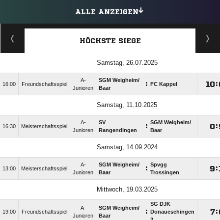
ALLE ANZEIGEN
HÖCHSTE SIEGE
Samstag, 26.07.2025
A-
SGM Weigheim/​
:

:
16:00
Freundschaftsspiel
FC Kappel
Junioren
Baar
Samstag, 11.10.2025
A-
SV
SGM Weigheim/​
:

:
16:30
Meisterschaftsspiel
Junioren
Rangendingen
Baar
Samstag, 14.09.2024
A-
SGM Weigheim/​
Spvgg
:

:
13:00
Meisterschaftsspiel
Junioren
Baar
Trossingen
Mittwoch, 19.03.2025
SG DJK
A-
SGM Weigheim/​
:

:
19:00
Freundschaftsspiel
Donaueschingen
Junioren
Baar
2