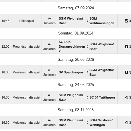
Samstag, 07.09.2024
A-
SGM Weigheim/​
SGM
:

:
16:45
Pokalspiel
Junioren
Baar
Waldmössingen
Sonntag, 01.09.2024
SG DJK
A-
SGM Weigheim/​
:

:
12:00
Freundschaftsspiel
Donaueschingen
Junioren
Baar
2
Samstag, 20.06.2026
A-
SGM Weigheim/​
:

:
16:30
Meisterschaftsspiel
SV Spaichingen
Junioren
Baar
Samstag, 24.05.2025
A-
SGM Weigheim/​
:

:
16:30
Meisterschaftsspiel
SC 04 Tuttlingen
Junioren
Baar
Samstag, 08.11.2025
A-
SGM Weigheim/​
SGM Gosheim/​
:

:
16:30
Meisterschaftsspiel
Junioren
Baar
Wehingen