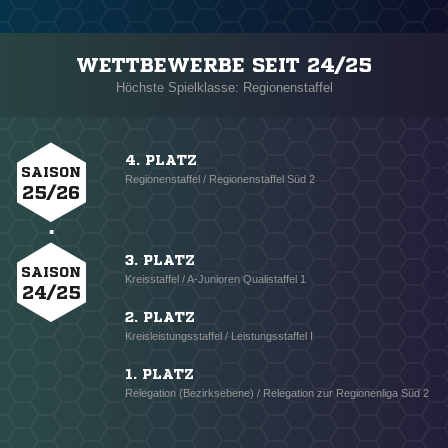
WETTBEWERBE SEIT 24/25
Höchste Spielklasse: Regionenstaffel
4. PLATZ
SAISON
Regionenstaffel / Regionenstaffel Süd 2
25/26
3. PLATZ
SAISON
Kreisstaffel / A-Junioren Qualistaffel 1
24/25
2. PLATZ
Kreisleistungsstaffel / Leistungsstaffel I
1. PLATZ
Relegation (Bezirksebene) / Relegation zur Regionenliga Süd 2