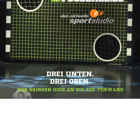
DREI UNTEN.
DREI OBEN.
WIR BRINGEN DICH AN DIE ZDF-TORWAND