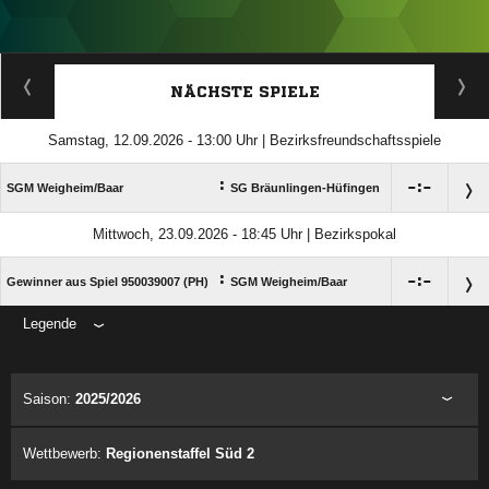
ANZEIGE
NÄCHSTE SPIELE
Samstag, 12.09.2026 - 13:00 Uhr | Bezirksfreundschaftsspiele
:

:

SGM Weigheim/​Baar
SG Bräunlingen-Hüfingen
Mittwoch, 23.09.2026 - 18:45 Uhr | Bezirkspokal
:

:

Gewinner aus Spiel 950039007 (PH)
SGM Weigheim/​Baar
Legende
ANZEIGE
Saison:
2025/2026
Wettbewerb:
Regionenstaffel Süd 2