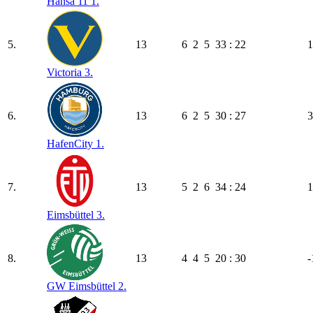
Hansa 11 1.
5.
13
6
2
5
33 : 22
1
Victoria 3.
6.
13
6
2
5
30 : 27
3
HafenCity 1.
7.
13
5
2
6
34 : 24
1
Eimsbüttel 3.
8.
13
4
4
5
20 : 30
-
GW Eimsbüttel 2.