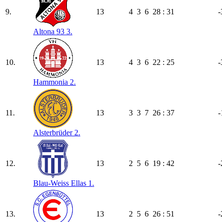
9.
13
4
3
6
28 : 31
-
Altona 93 3.
10.
13
4
3
6
22 : 25
-
Hammonia 2.
11.
13
3
3
7
26 : 37
-
Alsterbrüder 2.
12.
13
2
5
6
19 : 42
-
Blau-Weiss Ellas 1.
13.
13
2
5
6
26 : 51
-