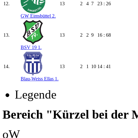
12.
13
2
4
7
23 : 26
GW Eimsbüttel 2.
13.
13
2
2
9
16 : 68
BSV 19 1.
14.
13
2
1
10
14 : 41
Blau-Weiss Ellas 1.
Legende
Bereich "Kürzel bei der
oW