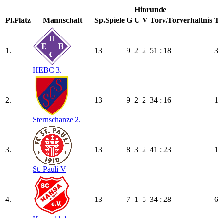
Hinrunde
Pl.
Platz
Mannschaft
Sp.
Spiele
G
U
V
Torv.
Torverhältnis
T
1.
13
9
2
2
51 : 18
3
HEBC 3.
2.
13
9
2
2
34 : 16
1
Sternschanze 2.
3.
13
8
3
2
41 : 23
1
St. Pauli V
4.
13
7
1
5
34 : 28
6