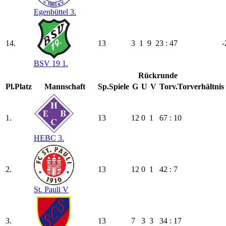
Egenbüttel 3.
14.
13
3
1
9
23 : 47
-
BSV 19 1.
Rückrunde
Pl.
Platz
Mannschaft
Sp.
Spiele
G
U
V
Torv.
Torverhältnis
1.
13
12
0
1
67 : 10
HEBC 3.
2.
13
12
0
1
42 : 7
St. Pauli V
3.
13
7
3
3
34 : 17