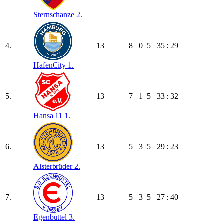
Sternschanze 2.
4.
13
8
0
5
35 : 29
HafenCity 1.
5.
13
7
1
5
33 : 32
Hansa 11 1.
6.
13
5
3
5
29 : 23
Alsterbrüder 2.
7.
13
5
3
5
27 : 40
Egenbüttel 3.