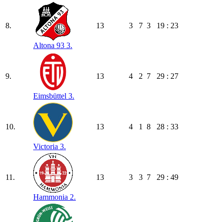
8.
13
3
7
3
19 : 23
Altona 93 3.
9.
13
4
2
7
29 : 27
Eimsbüttel 3.
10.
13
4
1
8
28 : 33
Victoria 3.
11.
13
3
3
7
29 : 49
Hammonia 2.