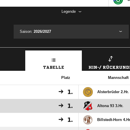
Legende
Saison:
2026/2027
TABELLE
HIN-/ RÜCKRUND
Platz
Mannschaft
1.
Alsterbrüder 2.Hr.
1.
Altona 93 3.Hr.
1.
Billstedt-Horn 4.Hr