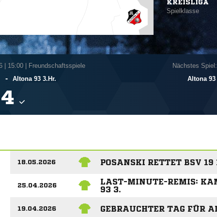
KREISLIGA
Spielklasse
6
|
15:00 | Freundschaftsspiele
Nächstes Spiel:
-
.
Altona 93 3.Hr.
Altona 93 

POSANSKI RETTET BSV 19 
18.05.2026
LAST-MINUTE-REMIS: KA
25.04.2026
93 3.
GEBRAUCHTER TAG FÜR AL
19.04.2026