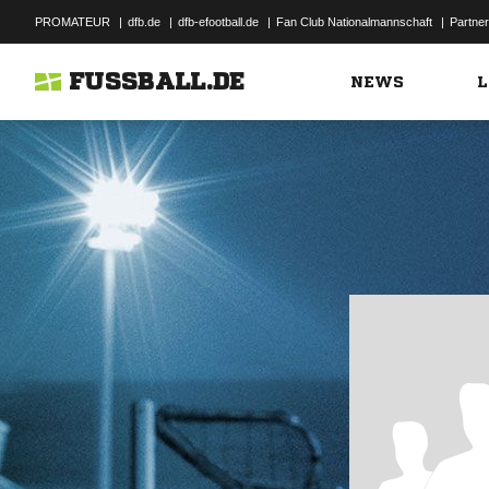
PROMATEUR
|
dfb.de
|
dfb-efootball.de
|
Fan Club Nationalmannschaft
|
Partner
FUSSBALL.DE
NEWS
L