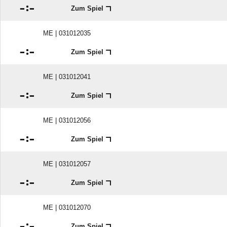

:

Zum Spiel
ME | 031012035

:

Zum Spiel
ME | 031012041

:

Zum Spiel
ME | 031012056

:

Zum Spiel
ME | 031012057

:

Zum Spiel
ME | 031012070

:

Zum Spiel