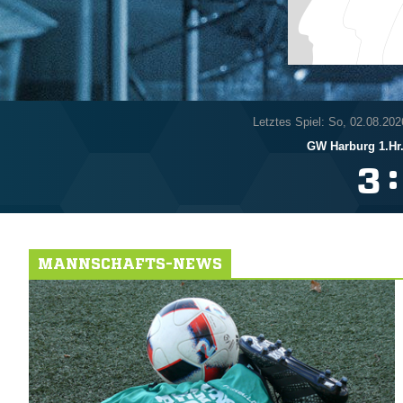
Letztes Spiel: So, 02.08.202
GW Harburg 1.Hr
:

MANNSCHAFTS-NEWS