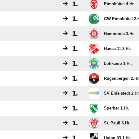
1.
Eimsbüttel 4.Hr.
1.
GW Eimsbüttel 2.H
1.
Hammonia 3.Hr.
1.
Hansa 11 2.Hr.
1.
Lohkamp 1.Hr.
1.
Rugenbergen 2.Hr
1.
SV Eidelstedt 2.Hr
1.
Sperber 1.Hr.
1.
St. Pauli 6.Hr.
1.
Union 03 1.Hr.