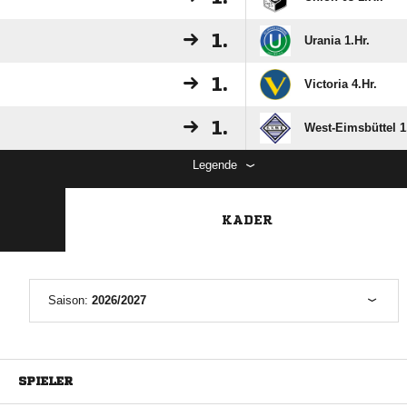
1.
Urania 1.Hr.
1.
Victoria 4.Hr.
1.
West-Eimsbüttel 1
Legende
KADER
Saison:
2026/2027
SPIELER