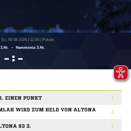
 So, 09.08.2026
|
11:00 | Pokale
-
3.Hr.
Hammonia 3.Hr.
:


1. EINEN PUNKT
MLAH WIRD ZUM HELD VON ALTONA
TONA 93 3.