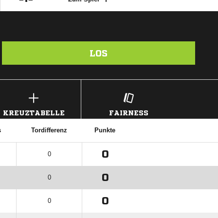
LOS
KREUZTABELLE
FAIRNESS
s
Tordifferenz
Punkte
0
0
0
0
0
0