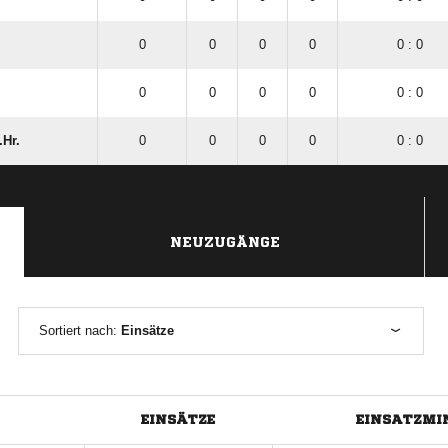
0
0
0
0
0 : 0
0
0
0
0
0 : 0
.Hr.
0
0
0
0
0 : 0
NEUZUGÄNGE
Sortiert nach:
Einsätze
EINSÄTZE
EINSATZMI