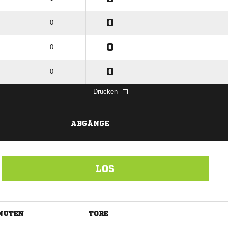
0
0
0
0
0
0
Drucken
ABGÄNGE
LOS
NUTEN
TORE