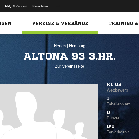
|
FAQ & Kontakt
|
Newsletter
Link
IGEN
VEREINE & VERBÄNDE
TRAINING &
Herren
|
Hamburg
ALTONA 93 3.HR.
Zur Vereinsseite
KL 05
Wettbewerb
1
Tabellenplatz
0
Punkte
0:0
Torverhältnis