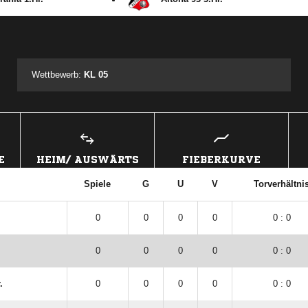
ANZEIGE
Wettbewerb:
KL 05
E
HEIM/ AUSWÄRTS
FIEBERKURVE
Spiele
G
U
V
Torverhältni
0
0
0
0
0 : 0
0
0
0
0
0 : 0
.
0
0
0
0
0 : 0