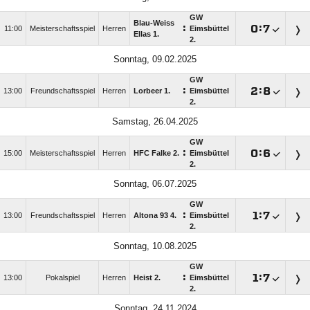
GW
Blau-Weiss
:

:

11:00
Meisterschaftsspiel
Herren
Eimsbüttel
Ellas 1.
2.
Sonntag, 09.02.2025
GW
:

:

13:00
Freundschaftsspiel
Herren
Lorbeer 1.
Eimsbüttel
2.
Samstag, 26.04.2025
GW
:

:

15:00
Meisterschaftsspiel
Herren
HFC Falke 2.
Eimsbüttel
2.
Sonntag, 06.07.2025
GW
:

:

13:00
Freundschaftsspiel
Herren
Altona 93 4.
Eimsbüttel
2.
Sonntag, 10.08.2025
GW
:

:

13:00
Pokalspiel
Herren
Heist 2.
Eimsbüttel
2.
Sonntag, 24.11.2024