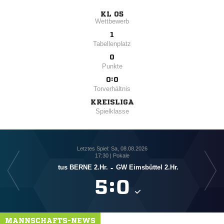
KL 05
Wettbewerb
1
Tabellenplatz
0
Punkte
0:0
Torverhältnis
KREISLIGA
Spielklasse
Letztes Spiel: Sa, 08.08.2026
17:30 | Pokale
tus BERNE 2.Hr.
-
GW Eimsbüttel 2.Hr.

:

MANNSCHAFTS-NEWS