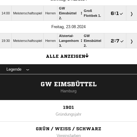
GW
Groß
:

:

14:00
Meisterschaftsspiel
Herren
Eimsbüttel
Flottbek 1.
2.
Freitag, 23.08.2024
Alstertal-
GW
:

:

19:30
Meisterschaftsspiel
Herren
Langenhorn
Eimsbüttel
3.
2.
ALLE ANZEIGEN
Legende
GW EIMSBÜTTEL
Hamburg
1901
Gründungsjahr
GRÜN / WEISS / SCHWARZ
Vereinsfarben