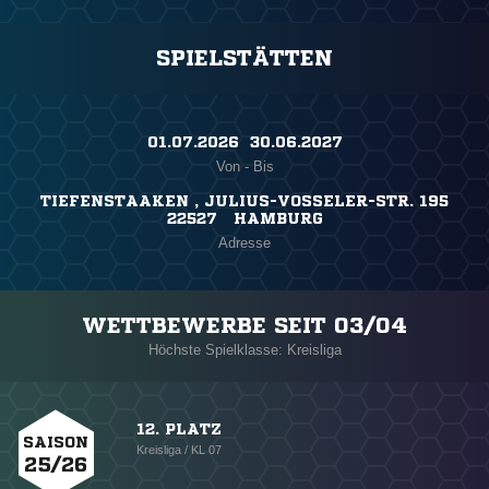
SPIELSTÄTTEN
01.07.2026 ​ 30.06.2027
Von - Bis
TIEFENSTAAKEN , JULIUS-VOSSELER-STR. 195
22527 HAMBURG
Adresse
WETTBEWERBE SEIT 03/04
Höchste Spielklasse: Kreisliga
12. PLATZ
SAISON
Kreisliga / KL 07
25/26