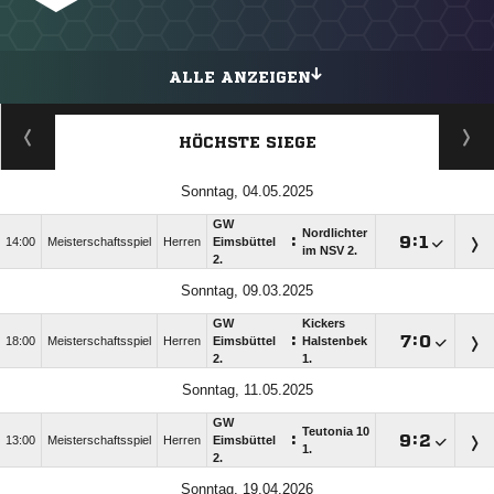
ALLE ANZEIGEN
HÖCHSTE SIEGE
Sonntag, 04.05.2025
GW
Nordlichter
:

:

14:00
Meisterschaftsspiel
Herren
Eimsbüttel
im NSV 2.
2.
Sonntag, 09.03.2025
GW
Kickers
:

:

18:00
Meisterschaftsspiel
Herren
Eimsbüttel
Halstenbek
2.
1.
Sonntag, 11.05.2025
GW
Teutonia 10
:

:

13:00
Meisterschaftsspiel
Herren
Eimsbüttel
1.
2.
Sonntag, 19.04.2026