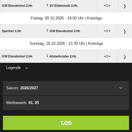
:

:

GW Eimsbüttel 2.Hr.
SV Eidelstedt 2.Hr.
Freitag, 09.10.2026 - 19:00 Uhr | Kreisliga
:

:

Sperber 1.Hr.
GW Eimsbüttel 2.Hr.
Sonntag, 18.10.2026 - 13:30 Uhr | Kreisliga
:

:

GW Eimsbüttel 2.Hr.
Alsterbrüder 2.Hr.
Legende
ANZEIGE
Saison:
2026/2027
Wettbewerb:
KL 05
LOS