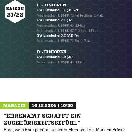
C-JUNIOREN
SAISON
GW Eimsbüttel 1.C (J1) 7er
21/22
Meisterschaft: U14-KK 73 7er Frühjahr; 1.Platz
GW Eimsbüttel 2.C (J2)
Meisterschaft: U14-KK 46; 1.Platz
Meisterschaft: U14-KK 47 Frühjahr; 1.Platz
GW Eimsbüttel 3.C (A1) 7er
Meisterschaft: U15-KK 71 7er; 1.Platz
D-JUNIOREN
GW Eimsbüttel 4.D (J1)
Meisterschaft: U12-KK 46; 1.Platz
MAGAZIN
14.12.2024 | 10:30
"EHRENAMT SCHAFFT EIN
ZUGEHÖRIGKEITSGEFÜHL"
Ehre, wem Ehre gebührt: unseren Ehrenamtlern. Marleen Brüser