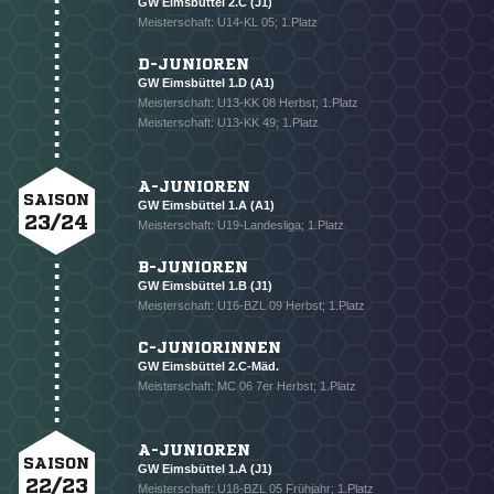
GW Eimsbüttel 2.C (J1)
Meisterschaft: U14-KL 05; 1.Platz
D-JUNIOREN
GW Eimsbüttel 1.D (A1)
Meisterschaft: U13-KK 08 Herbst; 1.Platz
Meisterschaft: U13-KK 49; 1.Platz
NACHRICHT SENDEN
A-JUNIOREN
SAISON
GW Eimsbüttel 1.A (A1)
* Pflichtfelder
23/24
Meisterschaft: U19-Landesliga; 1.Platz
B-JUNIOREN
GW Eimsbüttel 1.B (J1)
Meisterschaft: U16-BZL 09 Herbst; 1.Platz
C-JUNIORINNEN
GW Eimsbüttel 2.C-Mäd.
Meisterschaft: MC 06 7er Herbst; 1.Platz
A-JUNIOREN
SAISON
GW Eimsbüttel 1.A (J1)
22/23
Meisterschaft: U18-BZL 05 Frühjahr; 1.Platz