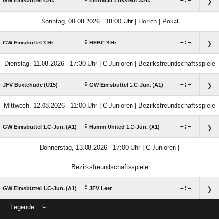

:

GW Eimsbüttel 4.Hr.
Eintracht Lokstedt 3.Hr.
Sonntag, 09.08.2026 - 18:00 Uhr | Herren | Pokal
:

:

GW Eimsbüttel 3.Hr.
HEBC 3.Hr.
Dienstag, 11.08.2026 - 17:30 Uhr | C-Junioren | Bezirksfreundschaftsspiele
:

:

JFV Buxtehude (U15)
GW Eimsbüttel 1.C-Jun. (A1)
Mittwoch, 12.08.2026 - 11:00 Uhr | C-Junioren | Bezirksfreundschaftsspiele
:

:

GW Eimsbüttel 1.C-Jun. (A1)
Hamm United 1.C-Jun. (A1)
Donnerstag, 13.08.2026 - 17:00 Uhr | C-Junioren |
Bezirksfreundschaftsspiele
:

:

GW Eimsbüttel 1.C-Jun. (A1)
JFV Leer
Legende