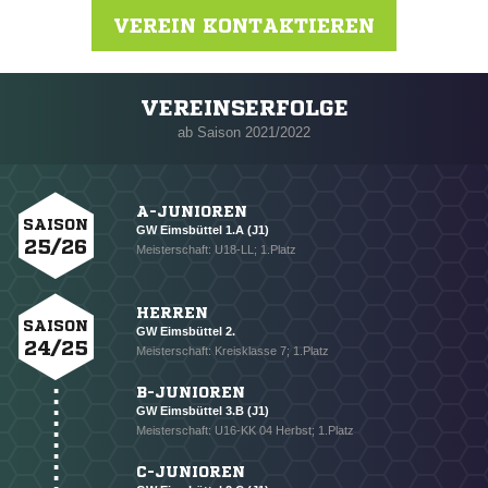
VEREIN KONTAKTIEREN
VEREINSERFOLGE
Nachricht an GW Eimsbüttel
ab Saison 2021/2022
A-JUNIOREN
SAISON
GW Eimsbüttel 1.A (J1)
25/26
Meisterschaft: U18-LL; 1.Platz
HERREN
SAISON
GW Eimsbüttel 2.
24/25
Meisterschaft: Kreisklasse 7; 1.Platz
B-JUNIOREN
GW Eimsbüttel 3.B (J1)
Meisterschaft: U16-KK 04 Herbst; 1.Platz
C-JUNIOREN