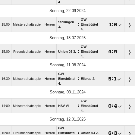
4.
Sonntag, 22.09.2024
GW
Stellingen
:

:

15:00
Meisterschaftsspiel
Herren
Eimsbüttel
3.
4.
Sonntag, 13.07.2025
GW
:

:

15:00
Freundschaftsspiel
Herren
Union 03 3.
Eimsbüttel
4.
Sonntag, 11.08.2024
GW
:

:

16:30
Meisterschaftsspiel
Herren
Eimsbüttel
Ellerau 2.
4.
Sonntag, 03.11.2024
GW
:

:

14:00
Meisterschaftsspiel
Herren
HSV VI
Eimsbüttel
4.
Sonntag, 12.01.2025
GW
:

:

16:00
Freundschaftsspiel
Herren
Eimsbüttel
Union 03 2.