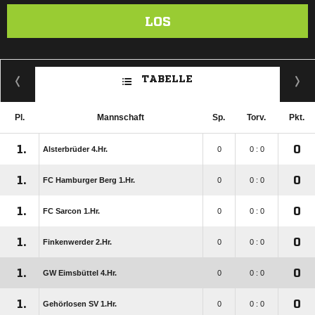
LOS
TABELLE
Pl.
Mannschaft
Sp.
Torv.
Pkt.
1.
0
Alsterbrüder 4.Hr.
0
0 : 0
1.
0
FC Hamburger Berg 1.Hr.
0
0 : 0
1.
0
FC Sarcon 1.Hr.
0
0 : 0
1.
0
Finkenwerder 2.Hr.
0
0 : 0
1.
0
GW Eimsbüttel 4.Hr.
0
0 : 0
1.
0
Gehörlosen SV 1.Hr.
0
0 : 0