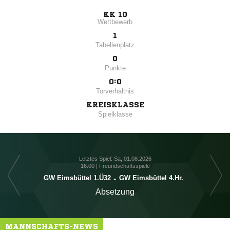
KK 10
Wettbewerb
1
Tabellenplatz
0
Punkte
0:0
Torverhältnis
KREISKLASSE
Spielklasse
Letztes Spiel: Sa, 01.08.2026
16:00 | Freundschaftsspiele
GW Eimsbüttel 1.Ü32
-
GW Eimsbüttel 4.Hr.
Absetzung
MANNSCHAFTS-NEWS