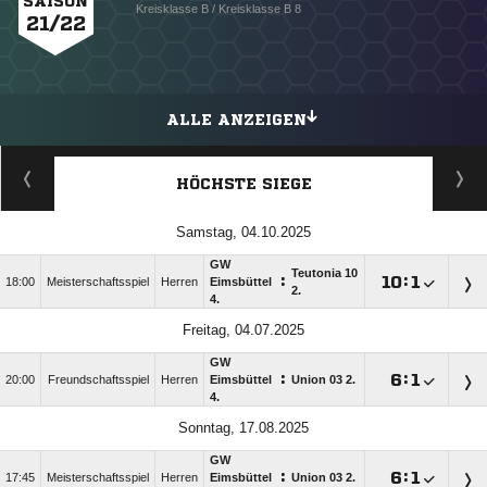
SAISON
Kreisklasse B / Kreisklasse B 8
21/22
ALLE ANZEIGEN
HÖCHSTE SIEGE
Samstag, 04.10.2025
GW
Teutonia 10
:

:

18:00
Meisterschaftsspiel
Herren
Eimsbüttel
2.
4.
Freitag, 04.07.2025
GW
:

:

20:00
Freundschaftsspiel
Herren
Eimsbüttel
Union 03 2.
4.
Sonntag, 17.08.2025
GW
:

:

17:45
Meisterschaftsspiel
Herren
Eimsbüttel
Union 03 2.