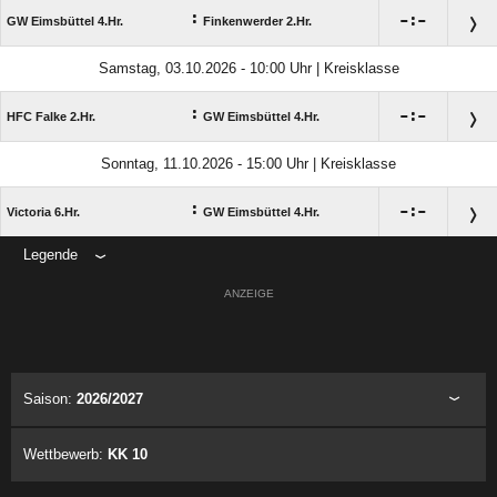
:

:

GW Eimsbüttel 4.Hr.
Finkenwerder 2.Hr.
Samstag, 03.10.2026 - 10:00 Uhr | Kreisklasse
:

:

HFC Falke 2.Hr.
GW Eimsbüttel 4.Hr.
Sonntag, 11.10.2026 - 15:00 Uhr | Kreisklasse
:

:

Victoria 6.Hr.
GW Eimsbüttel 4.Hr.
Legende
ANZEIGE
Saison:
2026/2027
Wettbewerb:
KK 10