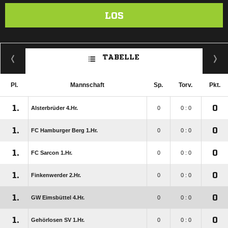
LOS
TABELLE
Pl.
Mannschaft
Sp.
Torv.
Pkt.
1.
0
Alsterbrüder 4.Hr.
0
0 : 0
1.
0
FC Hamburger Berg 1.Hr.
0
0 : 0
1.
0
FC Sarcon 1.Hr.
0
0 : 0
1.
0
Finkenwerder 2.Hr.
0
0 : 0
1.
0
GW Eimsbüttel 4.Hr.
0
0 : 0
1.
0
Gehörlosen SV 1.Hr.
0
0 : 0