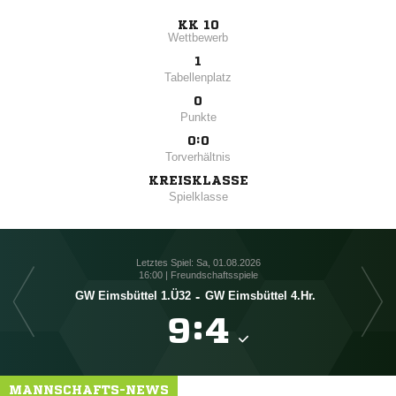
KK 10
Wettbewerb
1
Tabellenplatz
0
Punkte
0:0
Torverhältnis
KREISKLASSE
Spielklasse
Letztes Spiel: Sa, 01.08.2026
16:00 | Freundschaftsspiele
GW Eimsbüttel 1.Ü32
-
GW Eimsbüttel 4.Hr.

:

MANNSCHAFTS-NEWS