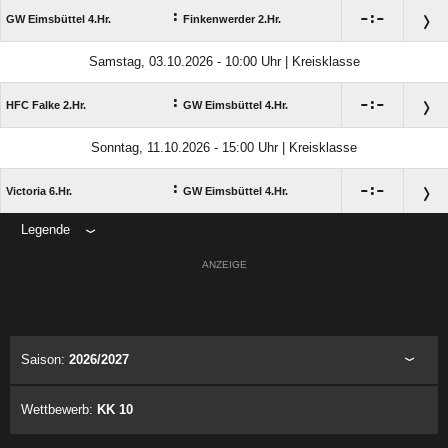
:

:

GW Eimsbüttel 4.Hr.
Finkenwerder 2.Hr.
Samstag, 03.10.2026 - 10:00 Uhr | Kreisklasse
:

:

HFC Falke 2.Hr.
GW Eimsbüttel 4.Hr.
Sonntag, 11.10.2026 - 15:00 Uhr | Kreisklasse
:

:

Victoria 6.Hr.
GW Eimsbüttel 4.Hr.
Legende
ANZEIGE
Saison:
2026/2027
Wettbewerb:
KK 10