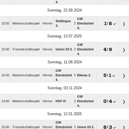
4.
Sonntag, 22.09.2024
GW
Stellingen
:

:

15:00
Meisterschaftsspiel
Herren
Eimsbüttel
3.
4.
Sonntag, 13.07.2025
GW
:

:

15:00
Freundschaftsspiel
Herren
Union 03 3.
Eimsbüttel
4.
Sonntag, 11.08.2024
GW
:

:

16:30
Meisterschaftsspiel
Herren
Eimsbüttel
Ellerau 2.
4.
Sonntag, 03.11.2024
GW
:

:

14:00
Meisterschaftsspiel
Herren
HSV VI
Eimsbüttel
4.
Sonntag, 12.01.2025
GW
:

:

16:00
Freundschaftsspiel
Herren
Eimsbüttel
Union 03 2.