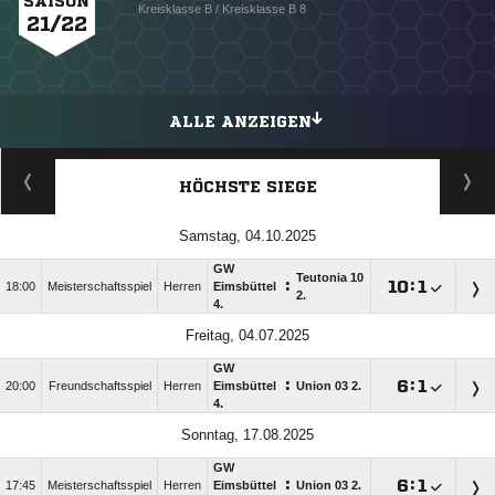
SAISON
Kreisklasse B / Kreisklasse B 8
21/22
ALLE ANZEIGEN
HÖCHSTE SIEGE
Samstag, 04.10.2025
GW
Teutonia 10
:

:

18:00
Meisterschaftsspiel
Herren
Eimsbüttel
2.
4.
Freitag, 04.07.2025
GW
:

:

20:00
Freundschaftsspiel
Herren
Eimsbüttel
Union 03 2.
4.
Sonntag, 17.08.2025
GW
:

:

17:45
Meisterschaftsspiel
Herren
Eimsbüttel
Union 03 2.