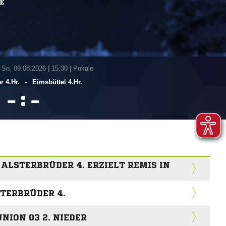
E
 So, 09.08.2026
|
15:30 | Pokale
-
r 4.Hr.
Eimsbüttel 4.Hr.
:


 ALSTERBRÜDER 4. ERZIELT REMIS IN
TERBRÜDER 4.
NION 03 2. NIEDER