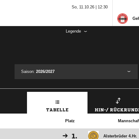
So, 11.10.26 |
12:30
Geh
Legende
Saison:
2026/2027
TABELLE
HIN-/ RÜCKRUND
Platz
Mannschaf
1.
Alsterbrüder 4.Hr.