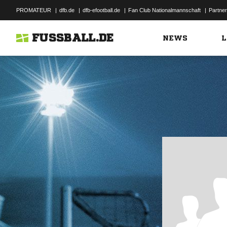
PROMATEUR
|
dfb.de
|
dfb-efootball.de
|
Fan Club Nationalmannschaft
|
Partner
FUSSBALL.DE
NEWS
L