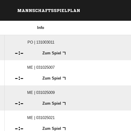
MANNSCHAFTSSPIELPLAN
Info
PO | 131003011

:

Zum Spiel
ME | 031025007

:

Zum Spiel
ME | 031025009

:

Zum Spiel
ME | 031025021

:

Zum Spiel