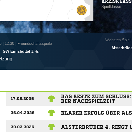
KREISKLASS
Spielklasse
Nächstes Spiel:
6
|
12:30 | Freundschaftsspiele
Alsterbrüde
-
GW Eimsbüttel 3.Hr.
tzung
DAS BESTE ZUM SCHLUSS:
17.05.2026
DER NACHSPIELZEIT
KLARER ERFOLG ÜBER ALS
26.04.2026
ALSTERBRÜDER 4. RINGT U
29.03.2026