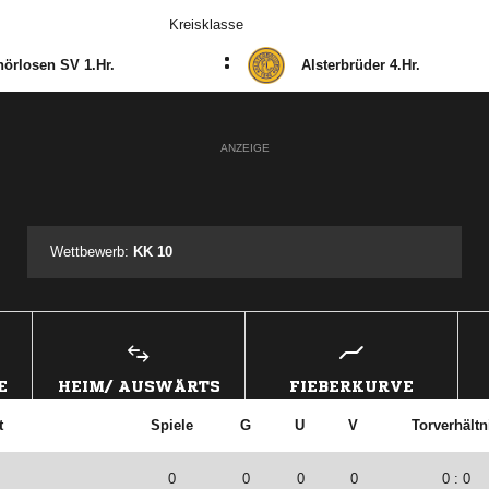
Kreisklasse
:
örlosen SV 1.Hr.
Alsterbrüder 4.Hr.
ANZEIGE
Wettbewerb:
KK 10
E
HEIM/ AUSWÄRTS
FIEBERKURVE
t
Spiele
G
U
V
Torverhältn
0
0
0
0
0 : 0