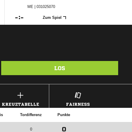
ME | 031025070

:

Zum Spiel
LOS
KREUZTABELLE
FAIRNESS
is
Tordifferenz
Punkte
0
0