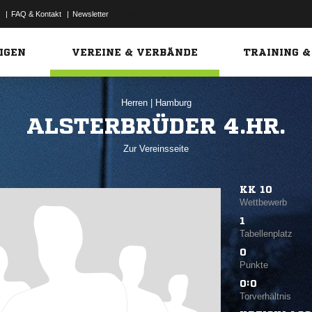
|
FAQ & Kontakt
|
Newsletter
Link
IGEN
VEREINE & VERBÄNDE
TRAINING &
Herren
|
Hamburg
ALSTERBRÜDER 4.HR.
Zur Vereinsseite
KK 10
Wettbewerb
1
Tabellenplatz
0
Punkte
0:0
Torverhältnis