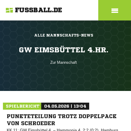
FUSSBALL.DE
ALLE MANNSCHAFTS-NEWS
GW EIMSBÜTTEL 4.HR.
Zur Mannschaft
SPIELBERICHT
04.05.2026 | 13:04
PUNKTETEILUNG TROTZ DOPPELPACK
VON SCHROEDER
KK 11: GW Eimsbüttel 4. – Hammonia 4, 2:2 (0:2), Hamburg