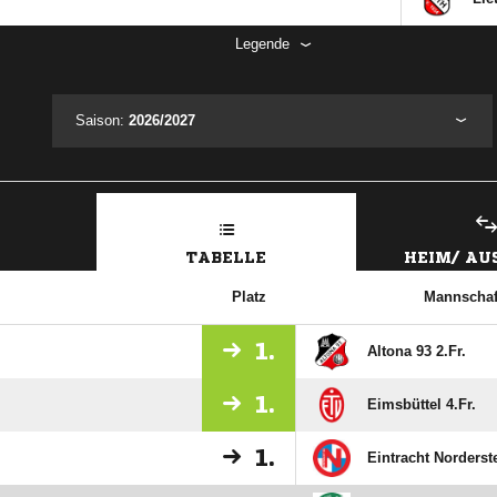
Legende
Saison:
2026/2027
TABELLE
HEIM/ A
Platz
Mannschaf
1.
Altona 93 2.Fr.
1.
Eimsbüttel 4.Fr.
1.
Eintracht Norderste