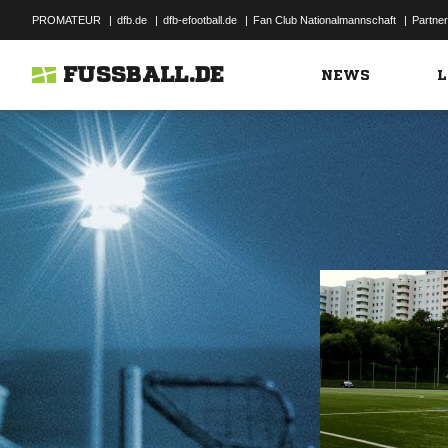
PROMATEUR
|
dfb.de
|
dfb-efootball.de
|
Fan Club Nationalmannschaft
|
Partner
FUSSBALL.DE
NEWS
L