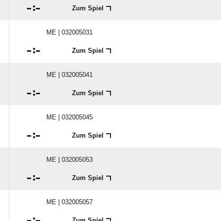

:

Zum Spiel
ME | 032005031

:

Zum Spiel
ME | 032005041

:

Zum Spiel
ME | 032005045

:

Zum Spiel
ME | 032005053

:

Zum Spiel
ME | 032005057

:

Zum Spiel