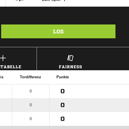
LOS
TABELLE
FAIRNESS
is
Tordifferenz
Punkte
0
0
0
0
0
0