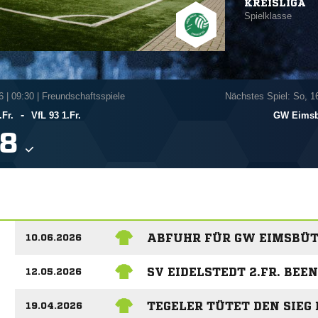
KREISLIGA
Spielklasse
6
|
09:30 | Freundschaftsspiele
Nächstes Spiel: So, 1
-
Fr.
VfL 93 1.Fr.
GW Eimsbü

ABFUHR FÜR GW EIMSBÜTTE
10.06.2026
SV EIDELSTEDT 2.FR. BEE
12.05.2026
TEGELER TÜTET DEN SIEG 
19.04.2026