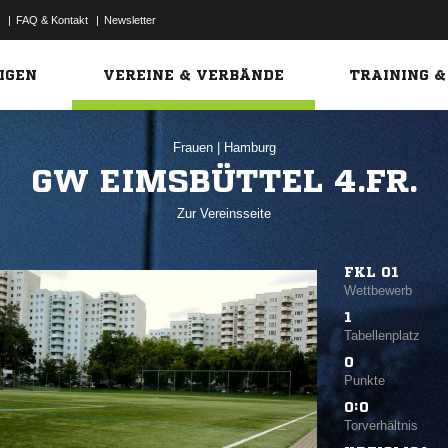
|
FAQ & Kontakt
|
Newsletter
Link
IGEN
VEREINE & VERBÄNDE
TRAINING &
Frauen
|
Hamburg
GW EIMSBÜTTEL 4.FR.
Zur Vereinsseite
FKL 01
Wettbewerb
1
Tabellenplatz
0
Punkte
0:0
Torverhältnis