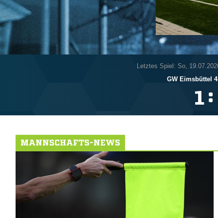
Letztes Spiel: So, 19.07.202
GW Eimsbüttel 4.
:

MANNSCHAFTS-NEWS