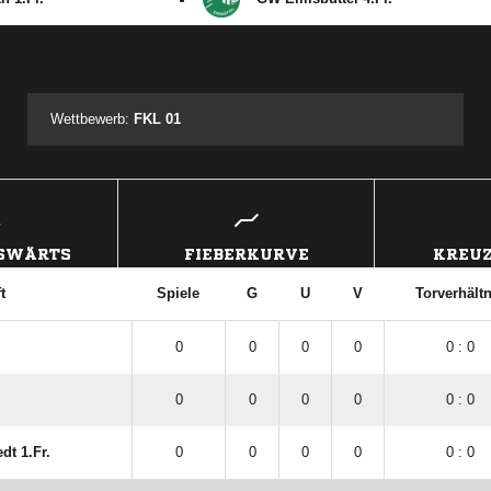
ANZEIGE
Wettbewerb:
FKL 01
USWÄRTS
FIEBERKURVE
KREUZ
t
Spiele
G
U
V
Torverhältn
0
0
0
0
0 : 0
0
0
0
0
0 : 0
dt 1.Fr.
0
0
0
0
0 : 0