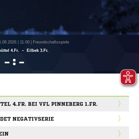
6.08.2026
|
11:00 | Freundschaftsspiele
-
ttel 4.Fr.
Eilbek 3.Fr.
:


L 4.FR. BEI VFL PINNEBERG 1.FR.
NDET NEGATIVSERIE
EIN