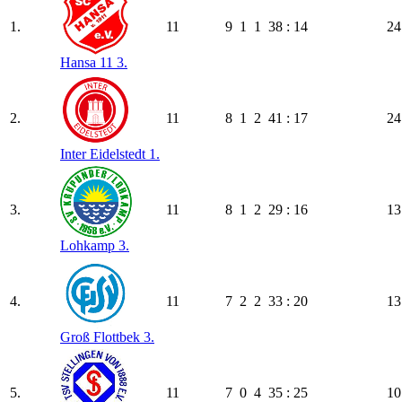
1.
11
9
1
1
38 : 14
24
Hansa 11 3.
2.
11
8
1
2
41 : 17
24
Inter Eidelstedt 1.
3.
11
8
1
2
29 : 16
13
Lohkamp 3.
4.
11
7
2
2
33 : 20
13
Groß Flottbek 3.
5.
11
7
0
4
35 : 25
10