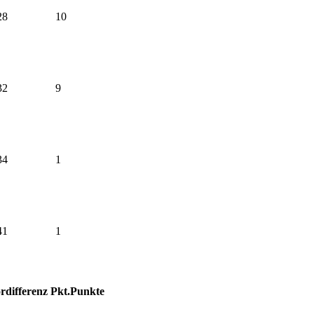
28
10
32
9
34
1
41
1
rdifferenz
Pkt.
Punkte