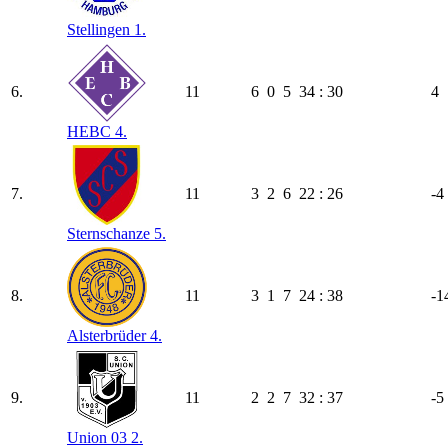
Stellingen 1.
6.
11
6
0
5
34 : 30
4
HEBC 4.
7.
11
3
2
6
22 : 26
-4
Sternschanze 5.
8.
11
3
1
7
24 : 38
-1
Alsterbrüder 4.
9.
11
2
2
7
32 : 37
-5
Union 03 2.