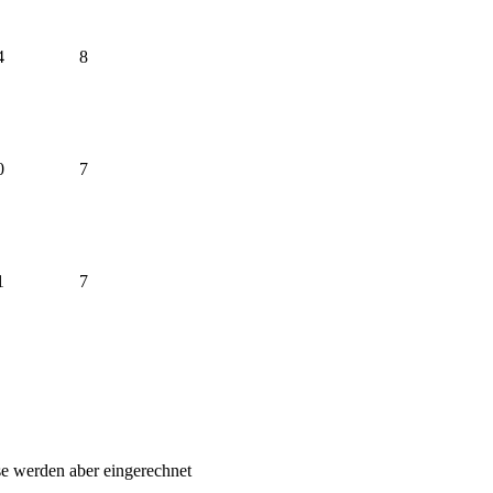
4
8
0
7
1
7
sse werden aber eingerechnet