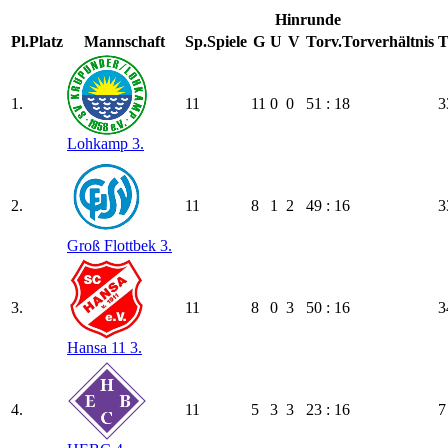
Hinrunde
Pl.
Platz
Mannschaft
Sp.
Spiele
G
U
V
Torv.
Torverhältnis
T
1.
11
11
0
0
51 : 18
3
Lohkamp 3.
2.
11
8
1
2
49 : 16
3
Groß Flottbek 3.
3.
11
8
0
3
50 : 16
3
Hansa 11 3.
4.
11
5
3
3
23 : 16
7