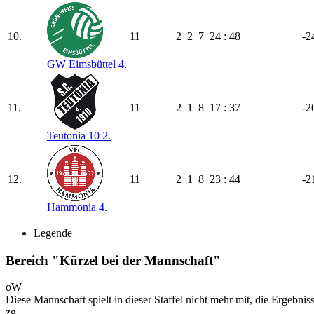
10.
11
2
2
7
24 : 48
-2
GW Eimsbüttel 4.
11.
11
2
1
8
17 : 37
-2
Teutonia 10 2.
12.
11
2
1
8
23 : 44
-2
Hammonia 4.
Legende
Bereich "Kürzel bei der Mannschaft"
oW
Diese Mannschaft spielt in dieser Staffel nicht mehr mit, die Ergebni
zg.