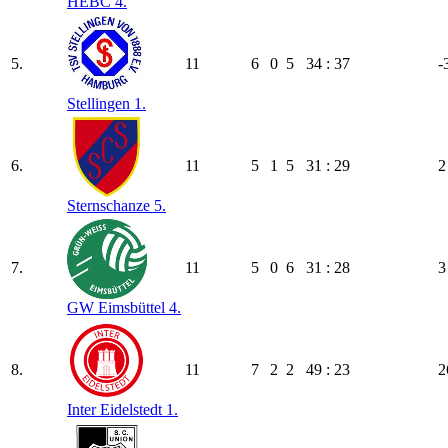
HEBC 4.
5.
11
6
0
5
34 : 37
-
Stellingen 1.
6.
11
5
1
5
31 : 29
2
Sternschanze 5.
7.
11
5
0
6
31 : 28
3
GW Eimsbüttel 4.
8.
11
7
2
2
49 : 23
2
Inter Eidelstedt 1.