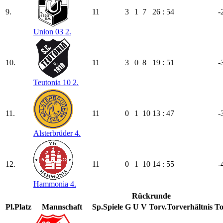
9.
11
3
1
7
26 : 54
-
Union 03 2.
10.
11
3
0
8
19 : 51
-
Teutonia 10 2.
11.
11
0
1
10
13 : 47
-
Alsterbrüder 4.
12.
11
0
1
10
14 : 55
-
Hammonia 4.
Rückrunde
Pl.
Platz
Mannschaft
Sp.
Spiele
G
U
V
Torv.
Torverhältnis
To