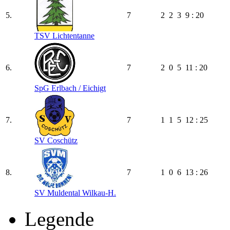
5.
7
2
2
3
9 : 20
TSV Lichtentanne
6.
7
2
0
5
11 : 20
SpG Erlbach /​ Eichigt
7.
7
1
1
5
12 : 25
SV Coschütz
8.
7
1
0
6
13 : 26
SV Muldental Wilkau-H.
Legende