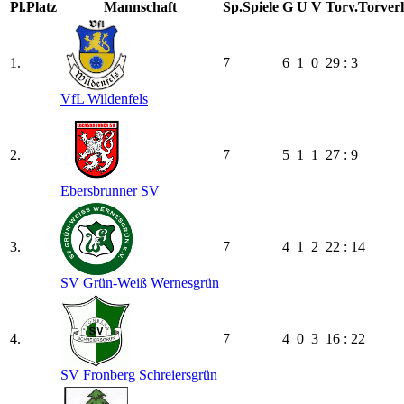
Pl.
Platz
Mannschaft
Sp.
Spiele
G
U
V
Torv.
Torverh
1.
7
6
1
0
29 : 3
VfL Wildenfels
2.
7
5
1
1
27 : 9
Ebersbrunner SV
3.
7
4
1
2
22 : 14
SV Grün-Weiß Wernesgrün
4.
7
4
0
3
16 : 22
SV Fronberg Schreiersgrün