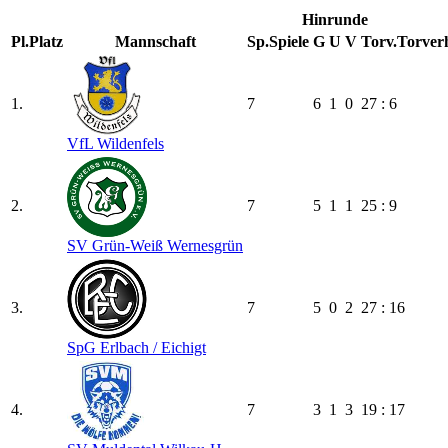
Hinrunde
Pl.
Platz
Mannschaft
Sp.
Spiele
G
U
V
Torv.
Torverh
1.
7
6
1
0
27 : 6
VfL Wildenfels
2.
7
5
1
1
25 : 9
SV Grün-Weiß Wernesgrün
3.
7
5
0
2
27 : 16
SpG Erlbach /​ Eichigt
4.
7
3
1
3
19 : 17