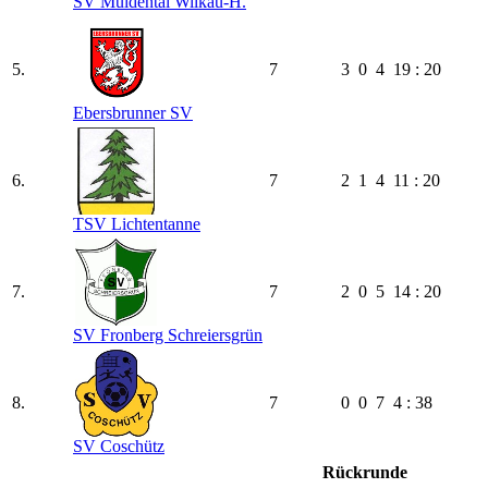
SV Muldental Wilkau-H.
5.
7
3
0
4
19 : 20
Ebersbrunner SV
6.
7
2
1
4
11 : 20
TSV Lichtentanne
7.
7
2
0
5
14 : 20
SV Fronberg Schreiersgrün
8.
7
0
0
7
4 : 38
SV Coschütz
Rückrunde