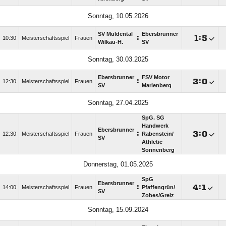
Sonntag, 10.05.2026
SV Muldental
Ebersbrunner
:

:

10:30
Meisterschaftsspiel
Frauen
Wilkau-H.
SV
Sonntag, 30.03.2025
Ebersbrunner
FSV Motor
:

:

12:30
Meisterschaftsspiel
Frauen
SV
Marienberg
Sonntag, 27.04.2025
SpG. SG
Handwerk
Ebersbrunner
:

:

12:30
Meisterschaftsspiel
Frauen
Rabenstein/​
SV
Athletic
Sonnenberg
Donnerstag, 01.05.2025
SpG
Ebersbrunner
:

:

14:00
Meisterschaftsspiel
Frauen
Pfaffengrün/​
SV
Zobes/​Greiz
Sonntag, 15.09.2024