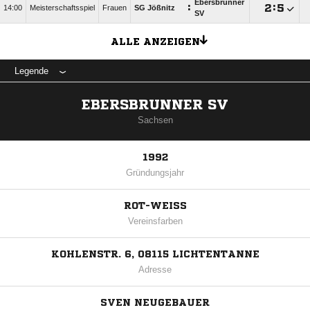
Ebersbrunner
:

:

14:00
Meisterschaftsspiel
Frauen
SG Jößnitz
SV
ALLE ANZEIGEN
Legende
EBERSBRUNNER SV
Sachsen
1992
Gründungsjahr
ROT-WEISS
Vereinsfarben
KOHLENSTR. 6, 08115 LICHTENTANNE
Adresse
SVEN NEUGEBAUER