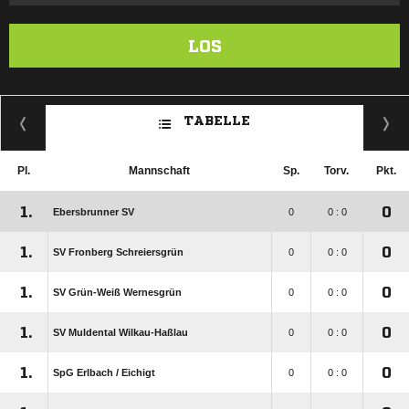
LOS
TABELLE
Pl.
Mannschaft
Sp.
Torv.
Pkt.
1.
0
Ebersbrunner SV
0
0 : 0
1.
0
SV Fronberg Schreiersgrün
0
0 : 0
1.
0
SV Grün-Weiß Wernesgrün
0
0 : 0
1.
0
SV Muldental Wilkau-Haßlau
0
0 : 0
1.
0
SpG Erlbach /​ Eichigt
0
0 : 0