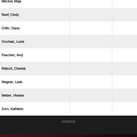
 
 
 
 
 
 
 
 
 
ANZEIGE