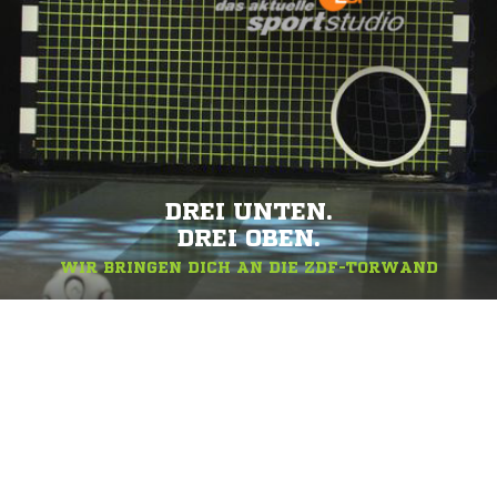
DREI UNTEN.
DREI OBEN.
WIR BRINGEN DICH AN DIE ZDF-TORWAND