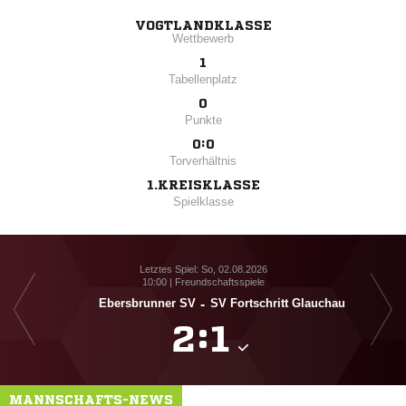
VOGTLANDKLASSE
Wettbewerb
1
Tabellenplatz
0
Punkte
0:0
Torverhältnis
1.KREISKLASSE
Spielklasse
Letztes Spiel: So, 02.08.2026
10:00 | Freundschaftsspiele
Ebersbrunner SV
-
SV Fortschritt Glauchau

:

MANNSCHAFTS-NEWS