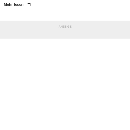
Mehr lesen
ANZEIGE
NACHRICHT SENDEN
* Pflichtfelder