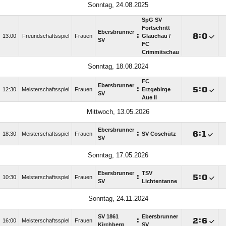
Sonntag, 24.08.2025
SpG SV
Fortschritt
Ebersbrunner
:

:

13:00
Freundschaftsspiel
Frauen
Glauchau /​
SV
FC
Crimmitschau
Sonntag, 18.08.2024
FC
Ebersbrunner
:

:

12:30
Meisterschaftsspiel
Frauen
Erzgebirge
SV
Aue II
Mittwoch, 13.05.2026
Ebersbrunner
:

:

18:30
Meisterschaftsspiel
Frauen
SV Coschütz
SV
Sonntag, 17.05.2026
Ebersbrunner
TSV
:

:

10:30
Meisterschaftsspiel
Frauen
SV
Lichtentanne
Sonntag, 24.11.2024
SV 1861
Ebersbrunner
:

:

16:00
Meisterschaftsspiel
Frauen
Kirchberg
SV