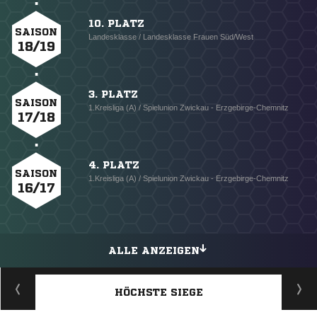
10. PLATZ
SAISON
Landesklasse / Landesklasse Frauen Süd/West
18/19
3. PLATZ
SAISON
1.Kreisliga (A) / Spielunion Zwickau - Erzgebirge-Chemnitz
17/18
4. PLATZ
SAISON
1.Kreisliga (A) / Spielunion Zwickau - Erzgebirge-Chemnitz
16/17
ALLE ANZEIGEN
HÖCHSTE SIEGE