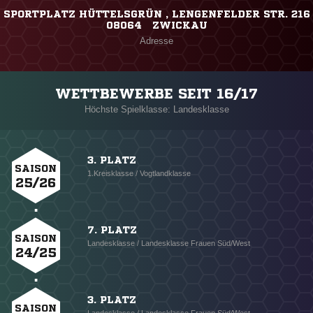
SPORTPLATZ HÜTTELSGRÜN , LENGENFELDER STR. 216
08064 ZWICKAU
Adresse
WETTBEWERBE SEIT 16/17
Höchste Spielklasse: Landesklasse
3. PLATZ
SAISON
1.Kreisklasse / Vogtlandklasse
25/26
7. PLATZ
SAISON
Landesklasse / Landesklasse Frauen Süd/West
24/25
3. PLATZ
SAISON