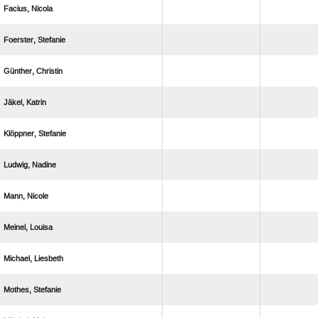
 
 
 
 
 
 
 
 
 
 