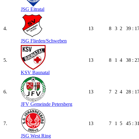
JSG Eitratal
4.
13
8
3
2
39 : 1
JSG Flieden/​Schweben
5.
13
8
1
4
38 : 2
KSV Baunatal
6.
13
7
2
4
28 : 1
JFV Gemeinde Petersberg
7.
13
7
1
5
45 : 3
JSG West Ring