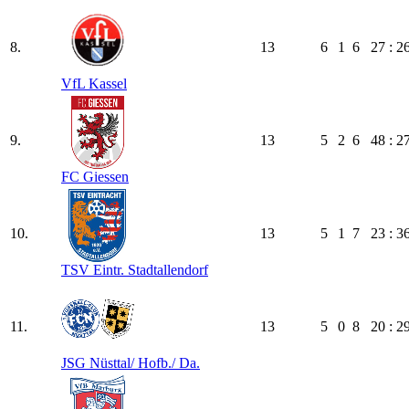
8.
13
6
1
6
27 : 2
VfL Kassel
9.
13
5
2
6
48 : 2
FC Giessen
10.
13
5
1
7
23 : 3
TSV Eintr. Stadtallendorf
11.
13
5
0
8
20 : 2
JSG Nüsttal/​ Hofb./​ Da.