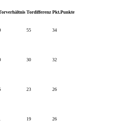
Torverhältnis
Tordifferenz
Pkt.
Punkte
0
55
34
0
30
32
5
23
26
1
19
26