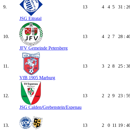
9.
13
4
4
5
31 : 2
JSG Eitratal
10.
13
4
2
7
28 : 4
JFV Gemeinde Petersberg
11.
13
3
2
8
25 : 3
VfB 1905 Marburg
12.
13
2
2
9
23 : 5
JSG Calden/​Grebenstein/​Espenau
13.
13
2
0
11
19 : 4