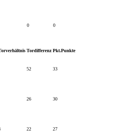
0
0
Torverhältnis
Tordifferenz
Pkt.
Punkte
52
33
26
30
8
22
27