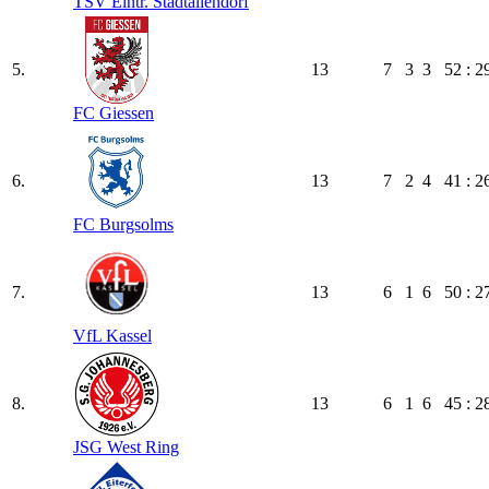
TSV Eintr. Stadtallendorf
5.
13
7
3
3
52 : 2
FC Giessen
6.
13
7
2
4
41 : 2
FC Burgsolms
7.
13
6
1
6
50 : 2
VfL Kassel
8.
13
6
1
6
45 : 2
JSG West Ring