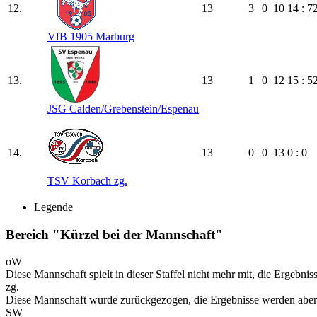
12.
13
3
0
10
14 : 7
VfB 1905 Marburg
13.
13
1
0
12
15 : 5
JSG Calden/​Grebenstein/​Espenau
14.
13
0
0
13
0 : 0
TSV Korbach zg.
Legende
Bereich "Kürzel bei der Mannschaft"
oW
Diese Mannschaft spielt in dieser Staffel nicht mehr mit, die Ergebni
zg.
Diese Mannschaft wurde zurückgezogen, die Ergebnisse werden aber
SW