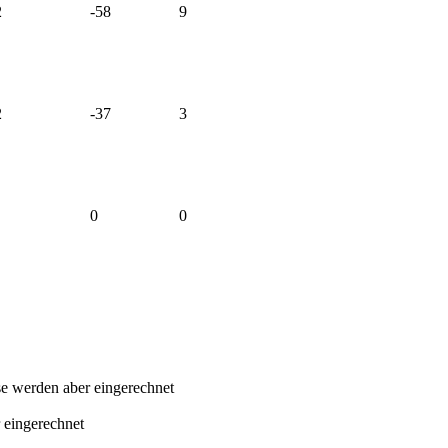
2
-58
9
2
-37
3
0
0
sse werden aber eingerechnet
 eingerechnet