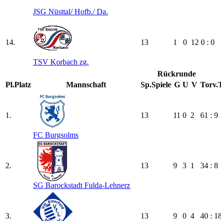
JSG Nüsttal/​ Hofb./​ Da.
14.
13
1
0
12
0 : 0
TSV Korbach zg.
Rückrunde
Pl.
Platz
Mannschaft
Sp.
Spiele
G
U
V
Torv.
1.
13
11
0
2
61 : 9
FC Burgsolms
2.
13
9
3
1
34 : 8
SG Barockstadt Fulda-Lehnerz
3.
13
9
0
4
40 : 1