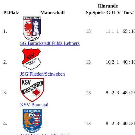
Hinrunde
Pl.
Platz
Mannschaft
Sp.
Spiele
G
U
V
Torv.
1.
13
11
1
1
65 : 1
SG Barockstadt Fulda-Lehnerz
2.
13
10
2
1
40 : 1
JSG Flieden/​Schweben
3.
13
8
2
3
48 : 2
KSV Baunatal
4.
13
8
2
3
40 : 2