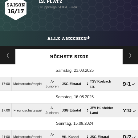
13. PLATZ
SAISON
Gruppenliga / AJGL Fulda
16/17
ALLE ANZEIGEN
HÖCHSTE SIEGE
Samstag, 23.08.2025
A-
TSV Korbach
:

:

17:00
Meisterschaftsspiel
JSG Eitratal
Junioren
zg.
Samstag, 16.08.2025
A-
JFV Hünfelder
:

:

17:00
Freundschaftsspiel
JSG Eitratal
Junioren
Land
Sonntag, 15.09.2024
A-
:

:

11:00
Meisterschaftsspiel
VfL Kassel
JSG Eitratal