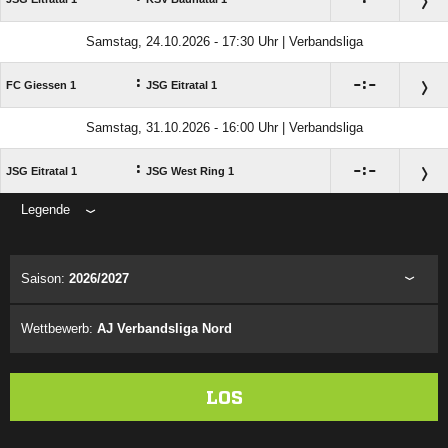
Samstag, 24.10.2026 - 17:30 Uhr | Verbandsliga
:

:

FC Giessen 1
JSG Eitratal 1
Samstag, 31.10.2026 - 16:00 Uhr | Verbandsliga
:

:

JSG Eitratal 1
JSG West Ring 1
Legende
ANZEIGE
Saison:
2026/2027
Wettbewerb:
AJ Verbandsliga Nord
LOS