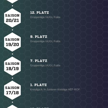
12. PLATZ
SAISON
Gruppenliga / AJGL Fulda
20/21
9. PLATZ
SAISON
Gruppenliga / AJGL Fulda
19/20
7. PLATZ
SAISON
Gruppenliga / AJGL Fulda
18/19
1. PLATZ
SAISON
Kreisliga A / A-Junioren Kreisliga HEF-ROF
17/18