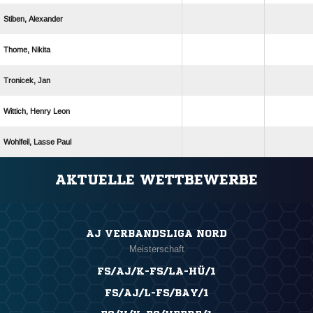
 
 
 
  
  
ANZEIGE
AKTUELLE WETTBEWERBE
AJ VERBANDSLIGA NORD
Meisterschaft
FS/AJ/K-FS/LA-HÜ/1
FS/AJ/L-FS/BAY/1