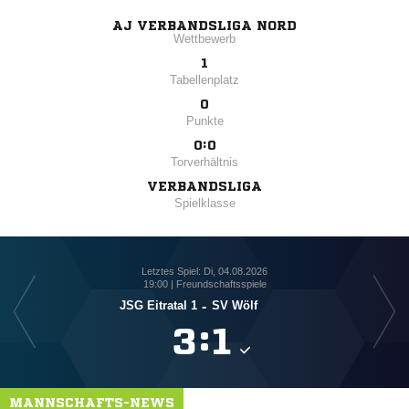
AJ VERBANDSLIGA NORD
Wettbewerb
1
Tabellenplatz
0
Punkte
0:0
Torverhältnis
VERBANDSLIGA
Spielklasse
Letztes Spiel: Di, 04.08.2026
19:00 | Freundschaftsspiele
JSG Eitratal 1
-
SV Wölf

:

MANNSCHAFTS-NEWS