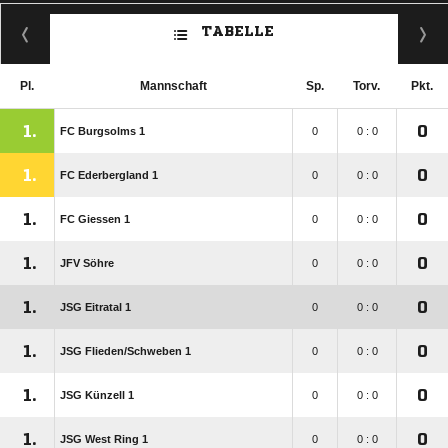
TABELLE
Pl.
Mannschaft
Sp.
Torv.
Pkt.
1.
0
FC Burgsolms 1
0
0 : 0
1.
0
FC Ederbergland 1
0
0 : 0
1.
0
FC Giessen 1
0
0 : 0
1.
0
JFV Söhre
0
0 : 0
1.
0
JSG Eitratal 1
0
0 : 0
1.
0
JSG Flieden/​Schweben 1
0
0 : 0
1.
0
JSG Künzell 1
0
0 : 0
1.
0
JSG West Ring 1
0
0 : 0