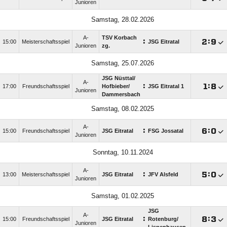
Junioren
Samstag, 28.02.2026
A-
TSV Korbach
:

:

15:00
Meisterschaftsspiel
JSG Eitratal
Junioren
zg.
Samstag, 25.07.2026
JSG Nüsttal/​
A-
:

:

17:00
Freundschaftsspiel
Hofbieber/​
JSG Eitratal 1
Junioren
Dammersbach
Samstag, 08.02.2025
A-
:

:

15:00
Freundschaftsspiel
JSG Eitratal
FSG Jossatal
Junioren
Sonntag, 10.11.2024
A-
:

:

13:00
Meisterschaftsspiel
JSG Eitratal
JFV Alsfeld
Junioren
Samstag, 01.02.2025
JSG
A-
:

:

15:00
Freundschaftsspiel
JSG Eitratal
Rotenburg/​
Junioren