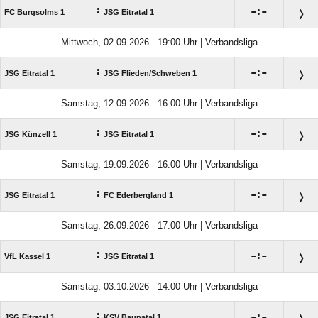
:

:

FC Burgsolms 1
JSG Eitratal 1
Mittwoch, 02.09.2026 - 19:00 Uhr | Verbandsliga
:

:

JSG Eitratal 1
JSG Flieden/​Schweben 1
Samstag, 12.09.2026 - 16:00 Uhr | Verbandsliga
:

:

JSG Künzell 1
JSG Eitratal 1
Samstag, 19.09.2026 - 16:00 Uhr | Verbandsliga
:

:

JSG Eitratal 1
FC Ederbergland 1
Samstag, 26.09.2026 - 17:00 Uhr | Verbandsliga
:

:

VfL Kassel 1
JSG Eitratal 1
Samstag, 03.10.2026 - 14:00 Uhr | Verbandsliga
:

:

JSG Eitratal 1
KSV Baunatal 1