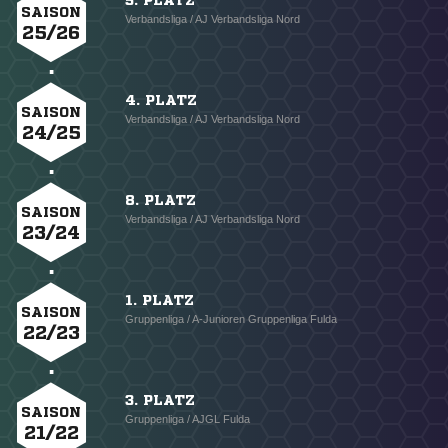
5. PLATZ
SAISON
Verbandsliga / AJ Verbandsliga Nord
25/26
4. PLATZ
SAISON
Verbandsliga / AJ Verbandsliga Nord
24/25
8. PLATZ
SAISON
Verbandsliga / AJ Verbandsliga Nord
23/24
1. PLATZ
SAISON
Gruppenliga / A-Junioren Gruppenliga Fulda
22/23
3. PLATZ
SAISON
Gruppenliga / AJGL Fulda
21/22