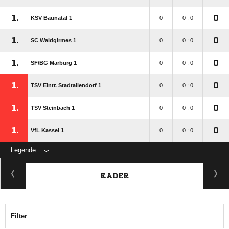
1.
0
KSV Baunatal 1
0
0 : 0
1.
0
SC Waldgirmes 1
0
0 : 0
1.
0
SF/​BG Marburg 1
0
0 : 0
1.
0
TSV Eintr. Stadtallendorf 1
0
0 : 0
1.
0
TSV Steinbach 1
0
0 : 0
1.
0
VfL Kassel 1
0
0 : 0
Legende
KADER
Filter