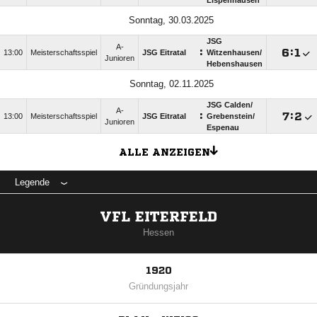
Lispenhausen
Sonntag, 30.03.2025
JSG
A-
:

:

13:00
Meisterschaftsspiel
JSG Eitratal
Witzenhausen/​
Junioren
Hebenshausen
Sonntag, 02.11.2025
JSG Calden/​
A-
:

:

13:00
Meisterschaftsspiel
JSG Eitratal
Grebenstein/​
Junioren
Espenau
ALLE ANZEIGEN
Legende
VFL EITERFELD
Hessen
1920
Gründungsjahr