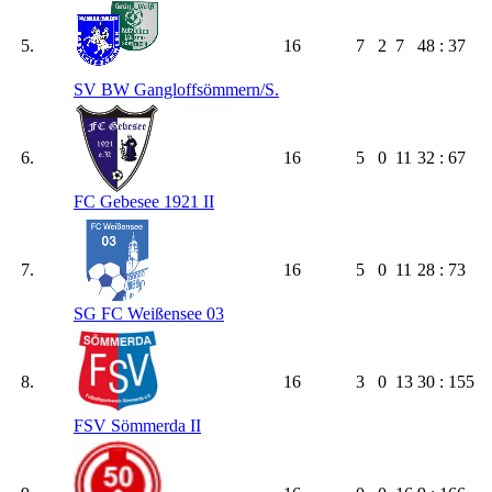
5.
16
7
2
7
48 : 37
SV BW Gangloffsömmern/​S.
6.
16
5
0
11
32 : 67
FC Gebesee 1921 II
7.
16
5
0
11
28 : 73
SG FC Weißensee 03
8.
16
3
0
13
30 : 155
FSV Sömmerda II