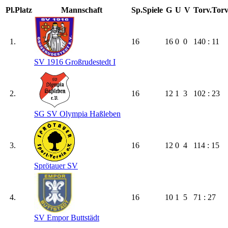
Pl.
Platz
Mannschaft
Sp.
Spiele
G
U
V
Torv.
Torv
1.
16
16
0
0
140 : 11
SV 1916 Großrudestedt I
2.
16
12
1
3
102 : 23
SG SV Olympia Haßleben
3.
16
12
0
4
114 : 15
Sprötauer SV
4.
16
10
1
5
71 : 27
SV Empor Buttstädt