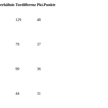
erhältnis
Tordifferenz
Pkt.
Punkte
129
48
79
37
99
36
44
31