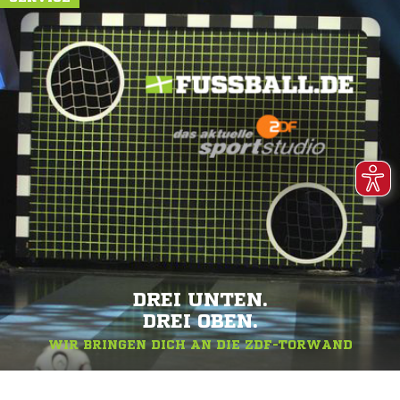
DREI UNTEN.
DREI OBEN.
WIR BRINGEN DICH AN DIE ZDF-TORWAND