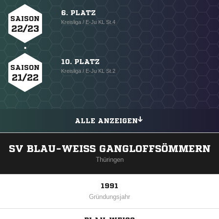
6. PLATZ
SAISON
Kreisliga / E-Ju KL St.4
22/23
10. PLATZ
SAISON
Kreisliga / E-Ju KL St.2
21/22
ALLE ANZEIGEN
SV BLAU-WEISS GANGLOFFSÖMMERN
Thüringen
1991
Gründungsjahr