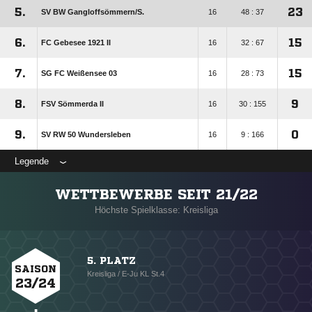
5.
23
SV BW Gangloffsömmern/​S.
16
48 : 37
6.
15
FC Gebesee 1921 II
16
32 : 67
7.
15
SG FC Weißensee 03
16
28 : 73
8.
9
FSV Sömmerda II
16
30 : 155
9.
0
SV RW 50 Wundersleben
16
9 : 166
Legende
WETTBEWERBE SEIT 21/22
Höchste Spielklasse: Kreisliga
5. PLATZ
SAISON
Kreisliga / E-Ju KL St.4
23/24