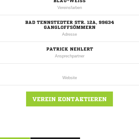
BLAU-WEISS
Vereinsfarben
BAD TENNSTEDTER STR. 12A, 99634
GANGLOFFSÖMMERN
Adresse
PATRICK NEHLERT
Ansprechpartner
Website
VEREIN KONTAKTIEREN
Nachricht an SV Blau-Weiß Gangloffsömmern