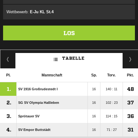
Wettbewerb:
E-Ju KL St.4
LOS
TABELLE
Pl.
Mannschaft
Sp.
Torv.
Pkt.
1.
48
SV 1916 Großrudestedt I
16
140 : 11
2.
37
SG SV Olympia Haßleben
16
102 : 23
3.
36
Sprötauer SV
16
114 : 15
4.
31
SV Empor Buttstädt
16
71 : 27