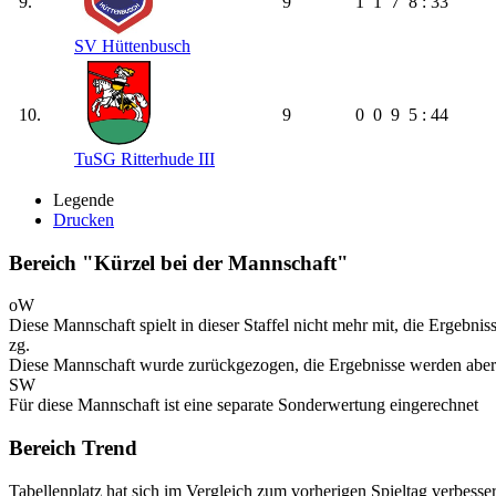
9.
9
1
1
7
8 : 33
SV Hüttenbusch
10.
9
0
0
9
5 : 44
TuSG Ritterhude III
Legende
Drucken
Bereich "Kürzel bei der Mannschaft"
oW
Diese Mannschaft spielt in dieser Staffel nicht mehr mit, die Ergebni
zg.
Diese Mannschaft wurde zurückgezogen, die Ergebnisse werden aber
SW
Für diese Mannschaft ist eine separate Sonderwertung eingerechnet
Bereich Trend
Tabellenplatz hat sich im Vergleich zum vorherigen Spieltag verbesser