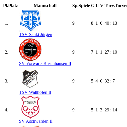
Pl.
Platz
Mannschaft
Sp.
Spiele
G
U
V
Torv.
Torver
1.
9
8
1
0
40 : 13
TSV Sankt Jürgen
2.
9
7
1
1
27 : 10
SV Vorwärts Buschhausen II
3.
9
5
4
0
32 : 7
TSV Wallhöfen II
4.
9
5
1
3
29 : 14
SV Aschwarden II