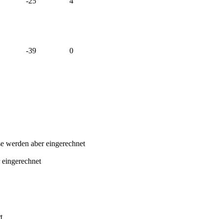
-25
4
-39
0
sse werden aber eingerechnet
 eingerechnet
t