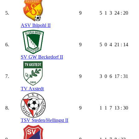
5.
9
5
1
3
24 : 20
ASV Ihlpohl II
6.
9
5
0
4
21 : 14
SV GW Beckedorf II
7.
9
3
0
6
17 : 31
TV Axstedt
8.
9
1
1
7
13 : 30
TSV Steden/​Hellingst II