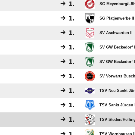
1.
SG Meyenburg/​Lö
1.
SG Platjenwerbe II
1.
SV Aschwarden II
1.
SV GW Beckedorf I
1.
SV GW Beckedorf I
1.
SV Vorwärts Busch
1.
TSV Neu Sankt Jür
1.
TSV Sankt Jürgen I
1.
TSV Steden/​Helling
1.
TSV Worphausen II