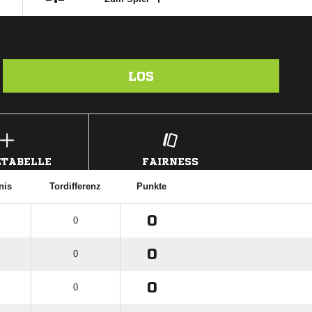
LOS
TABELLE
FAIRNESS
nis
Tordifferenz
Punkte
0
0
0
0
0
0