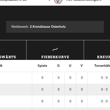
ANZEIGE
Wettbewerb:
2.Kreisklasse Osterholz
USWÄRTS
FIEBERKURVE
KREUZ
ft
Spiele
G
U
V
Torverhält
0
0
0
0
0 : 0
0
0
0
0
0 : 0
0
0
0
0
0 : 0