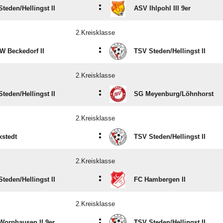
:
teden/​Hellingst II
ASV Ihlpohl III 9er
2.Kreisklasse
:
W Beckedorf II
TSV Steden/​Hellingst II
2.Kreisklasse
:
teden/​Hellingst II
SG Meyenburg/​Löhnhorst
2.Kreisklasse
:
xstedt
TSV Steden/​Hellingst II
2.Kreisklasse
:
teden/​Hellingst II
FC Hambergen II
2.Kreisklasse
:
Worphausen II 9er
TSV Steden/​Hellingst II