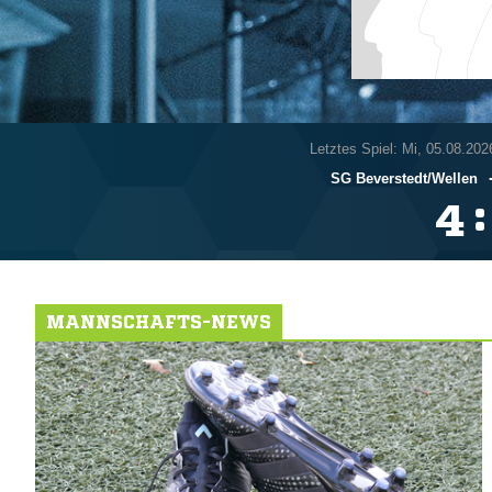
Letztes Spiel: Mi, 05.08.202
SG Beverstedt/​Wellen
:

MANNSCHAFTS-NEWS