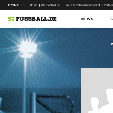
PROMATEUR
|
dfb.de
|
dfb-efootball.de
|
Fan Club Nationalmannschaft
|
Partner
FUSSBALL.DE
NEWS
L