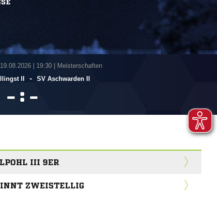
SSE
 19.08.2026
|
19:30 | Meisterschaften
-
lingst II
SV Aschwarden II
:


POHL III 9ER
WINNT ZWEISTELLIG