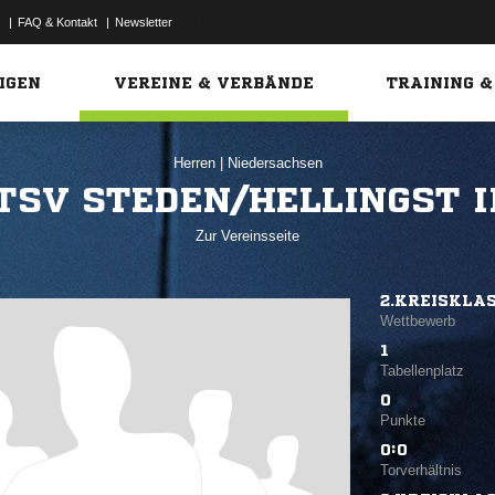
|
FAQ & Kontakt
|
Newsletter
Link
IGEN
VEREINE & VERBÄNDE
TRAINING &
Herren
|
Niedersachsen
TSV STEDEN/HELLINGST I
Zur Vereinsseite
2.KREISKLA
Wettbewerb
1
Tabellenplatz
0
Punkte
0:0
Torverhältnis