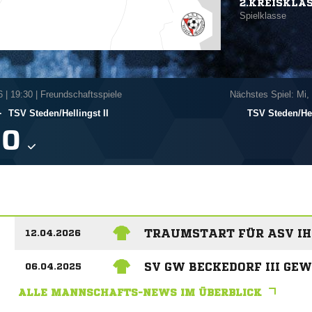
2.KREISKLA
Spielklasse
6
|
19:30 | Freundschaftsspiele
Nächstes Spiel: Mi,
-
TSV Steden/​Hellingst II
TSV Steden/​Hel

TRAUMSTART FÜR ASV IHL
12.04.2026
SV GW BECKEDORF III GE
06.04.2025
ALLE MANNSCHAFTS-NEWS IM ÜBERBLICK