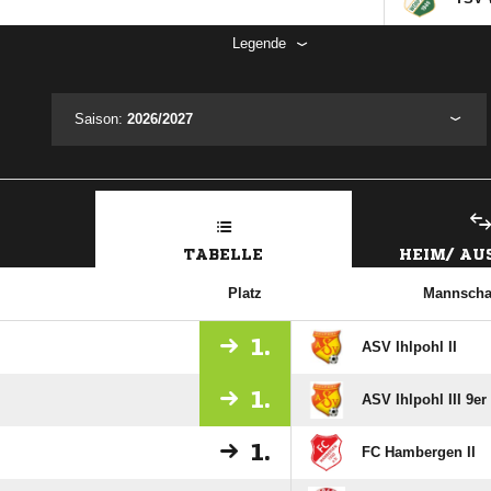
Legende
Saison:
2026/2027
TABELLE
HEIM/ A
Platz
Mannscha
1.
ASV Ihlpohl II
1.
ASV Ihlpohl III 9er
1.
FC Hambergen II