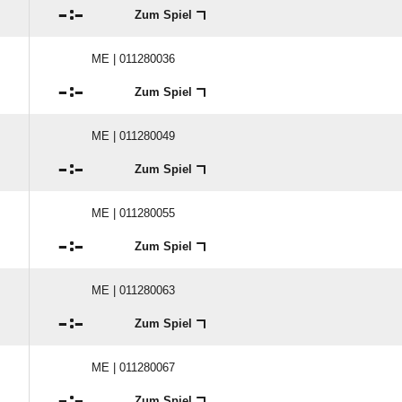

:

Zum Spiel
ME | 011280036

:

Zum Spiel
ME | 011280049

:

Zum Spiel
ME | 011280055

:

Zum Spiel
ME | 011280063

:

Zum Spiel
ME | 011280067

:

Zum Spiel