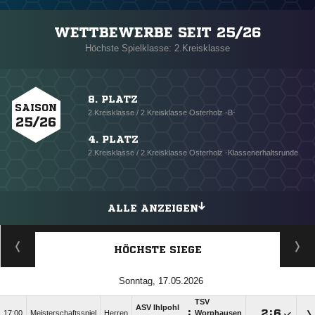
WETTBEWERBE SEIT 25/26
Höchste Spielklasse: 2.Kreisklasse
8. PLATZ
SAISON
2.Kreisklasse / 2.Kreisklasse Osterholz -B-
25/26
4. PLATZ
2.Kreisklasse / 2.Kreisklasse Osterholz -Klassenerhaltsrunde
ALLE ANZEIGEN
HÖCHSTE SIEGE
Sonntag, 17.05.2026
TSV
ASV Ihlpohl
:

:

17:00
Meisterschaftsspiel
Herren
Worphausen