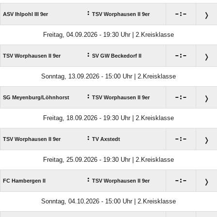
:

:

ASV Ihlpohl III 9er
TSV Worphausen II 9er
Freitag, 04.09.2026 - 19:30 Uhr | 2.Kreisklasse
:

:

TSV Worphausen II 9er
SV GW Beckedorf II
Sonntag, 13.09.2026 - 15:00 Uhr | 2.Kreisklasse
:

:

SG Meyenburg/​Löhnhorst
TSV Worphausen II 9er
Freitag, 18.09.2026 - 19:30 Uhr | 2.Kreisklasse
:

:

TSV Worphausen II 9er
TV Axstedt
Freitag, 25.09.2026 - 19:30 Uhr | 2.Kreisklasse
:

:

FC Hambergen II
TSV Worphausen II 9er
Sonntag, 04.10.2026 - 15:00 Uhr | 2.Kreisklasse