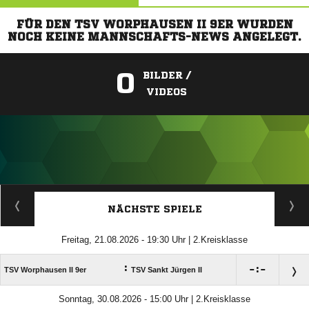
FÜR DEN TSV WORPHAUSEN II 9ER WURDEN
NOCH KEINE MANNSCHAFTS-NEWS ANGELEGT.
0
BILDER /
VIDEOS
ANZEIGE
NÄCHSTE SPIELE
Freitag, 21.08.2026 - 19:30 Uhr | 2.Kreisklasse
:

:

TSV Worphausen II 9er
TSV Sankt Jürgen II
Sonntag, 30.08.2026 - 15:00 Uhr | 2.Kreisklasse