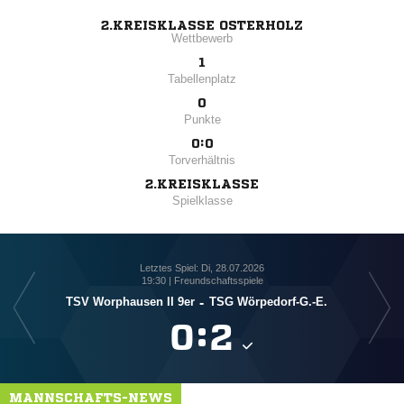
2.KREISKLASSE OSTERHOLZ
Wettbewerb
1
Tabellenplatz
0
Punkte
0:0
Torverhältnis
2.KREISKLASSE
Spielklasse
Letztes Spiel: Di, 28.07.2026
19:30 | Freundschaftsspiele
TSV Worphausen II 9er
-
TSG Wörpedorf-G.-E.

:

MANNSCHAFTS-NEWS