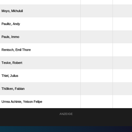
 
 
 
  
 
 
 
   
ANZEIGE