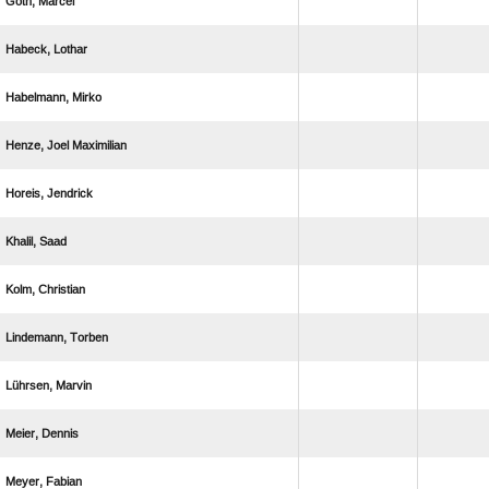
 
 
 
  
 
 
 
 
 
 
 