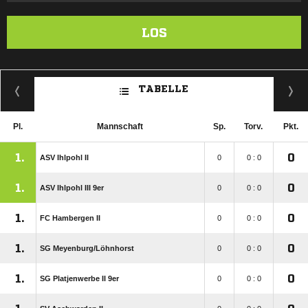
LOS
TABELLE
Pl.
Mannschaft
Sp.
Torv.
Pkt.
1.
0
ASV Ihlpohl II
0
0 : 0
1.
0
ASV Ihlpohl III 9er
0
0 : 0
1.
0
FC Hambergen II
0
0 : 0
1.
0
SG Meyenburg/​Löhnhorst
0
0 : 0
1.
0
SG Platjenwerbe II 9er
0
0 : 0