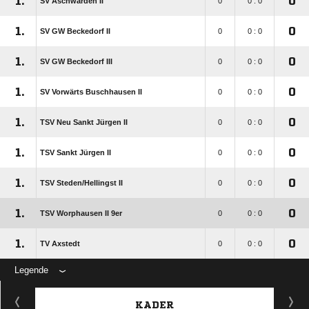
1.
0
SV Aschwarden II
0
0 : 0
1.
0
SV GW Beckedorf II
0
0 : 0
1.
0
SV GW Beckedorf III
0
0 : 0
1.
0
SV Vorwärts Buschhausen II
0
0 : 0
1.
0
TSV Neu Sankt Jürgen II
0
0 : 0
1.
0
TSV Sankt Jürgen II
0
0 : 0
1.
0
TSV Steden/​Hellingst II
0
0 : 0
1.
0
TSV Worphausen II 9er
0
0 : 0
1.
0
TV Axstedt
0
0 : 0
Legende
KADER