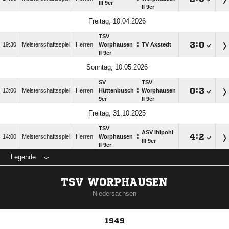
III 9er
II 9er
Freitag, 10.04.2026
TSV
:

:

19:30
Meisterschaftsspiel
Herren
Worphausen
TV Axstedt
II 9er
Sonntag, 10.05.2026
SV
TSV
:

:

13:00
Meisterschaftsspiel
Herren
Hüttenbusch
Worphausen
9er
II 9er
Freitag, 31.10.2025
TSV
ASV Ihlpohl
:

:

14:00
Meisterschaftsspiel
Herren
Worphausen
III 9er
II 9er
Legende
TSV WORPHAUSEN
Niedersachsen
1949