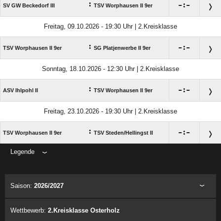
:

:

SV GW Beckedorf III
TSV Worphausen II 9er
Freitag, 09.10.2026 - 19:30 Uhr | 2.Kreisklasse
:

:

TSV Worphausen II 9er
SG Platjenwerbe II 9er
Sonntag, 18.10.2026 - 12:30 Uhr | 2.Kreisklasse
:

:

ASV Ihlpohl II
TSV Worphausen II 9er
Freitag, 23.10.2026 - 19:30 Uhr | 2.Kreisklasse
:

:

TSV Worphausen II 9er
TSV Steden/​Hellingst II
Legende
ANZEIGE
Saison:
2026/2027
Wettbewerb:
2.Kreisklasse Osterholz