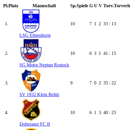
Pl.
Platz
Mannschaft
Sp.
Spiele
G
U
V
Torv.
Torverh
1.
10
7
1
2
33 : 13
LSG Elmenhorst
2.
10
6
3
1
41 : 15
SG Motor Neptun Rostock
3.
9
7
0
2
35 : 22
SV 1932 Klein Belitz
4.
10
6
1
3
40 : 25
Doberaner FC II