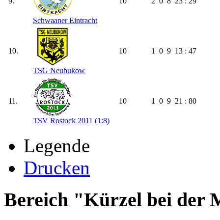
9.
10
2
0
8
23 : 29
Schwaaner Eintracht
10.
10
1
0
9
13 : 47
TSG Neubukow
11.
10
1
0
9
21 : 80
TSV Rostock 2011 (1:8)
Legende
Drucken
Bereich "Kürzel bei der