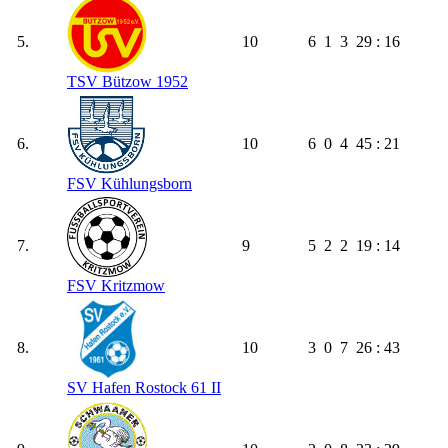
5.
10
6
1
3
29 : 16
TSV Bützow 1952
6.
10
6
0
4
45 : 21
FSV Kühlungsborn
7.
9
5
2
2
19 : 14
FSV Kritzmow
8.
10
3
0
7
26 : 43
SV Hafen Rostock 61 II