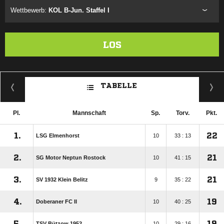
Wettbewerb:
KOL B-Jun. Staffel I
LOS
TABELLE
Pl.
Mannschaft
Sp.
Torv.
Pkt.
1.
22
LSG Elmenhorst
10
33 : 13
2.
21
SG Motor Neptun Rostock
10
41 : 15
3.
21
SV 1932 Klein Belitz
9
35 : 22
4.
19
Doberaner FC II
10
40 : 25
5.
19
TSV Bützow 1952
10
29 : 16