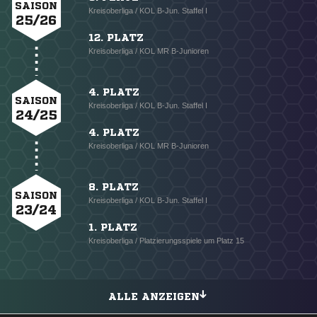
SAISON
Kreisoberliga / KOL B-Jun. Staffel I
25/26
12. PLATZ
Kreisoberliga / KOL MR B-Junioren
4. PLATZ
SAISON
Kreisoberliga / KOL B-Jun. Staffel I
24/25
4. PLATZ
Kreisoberliga / KOL MR B-Junioren
8. PLATZ
SAISON
Kreisoberliga / KOL B-Jun. Staffel I
23/24
1. PLATZ
Kreisoberliga / Platzierungsspiele um Platz 15
ALLE ANZEIGEN