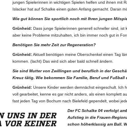
jungen Spielerinnen in wichtigen Spielen helfen und ihnen mit 
Islacker hat auf Schalke einen guten Anfang gemacht. Daran m
Wie gut können Sie sportlich noch mit Ihren jungen Mitspi
Grünheid:
Dass junge Spielerinnen generell schneller sind, ist
aber keine Probleme mitzuhalten, ich bin immer noch gut in Fo
Benötigen Sie mehr Zeit zur Regeneration?
Grünheid:
Aktuell benötigen meine Oberschenkel einen Tag län
kommen. (lacht) Das wird sich aber bald schnell ändern.
Sie sind Mutter von Zwillingen und beruflich in der Gesc
Kreuz tätig. Wie bekommen Sie Familie, Beruf und Fußball 
Grünheid:
Unsere Kinder werden demnächst eingeschult. Ich 
voll gearbeitet, kenne es gar nicht anders, als einen komplett
fast jeden Tag von Bochum nach Bielefeld gependelt, wobei jed
Der FC Schalke 04 verfolgt amb
 UNS IN DER
Aufstieg in die Frauen-Regiona
 VOR KEINER
schon höherklassig am Ball. Wi