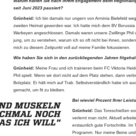
Warum hatten Sie nach Ihrem Engagement beim Regionalli
seit Juni 2023 pausiert?
Grünheid:
Ich bin damals nur ungern von Arminia Bielefeld we
zweiten Heimat geworden war. Ich hatte mich dem BV Borussia
Warbeyen angeschlossen. Damals waren unsere Zwillinge Phil u
jung, um zu verstehen, warum ich so oft nicht bei ihnen, sonder
mich zu diesem Zeitpunkt voll auf meine Familie fokussieren.
Wie haben Sie sich in den zurückliegenden Jahren fitgeha
Grünheid:
Meine Frau und ich trainieren beim FC Viktoria Hei
Phil spielt. Wenn wir dort nicht auf dem Platz stehen, dann verb
Bolzplatz. Er hält mich auf Trab. Selbstverständlich habe ich a
gemacht, um fit zu bleiben.
Bei wieviel Prozent Ihrer Leis
UND MUSKELN
Grünheid:
Das Toreschießen sowi
CHMAL NOCH
verlernt man nicht. Aktuell arbei
S ICH WILL"
erstaunlich gute Fortschritte. Im 
Programm. Nur meine Beine un