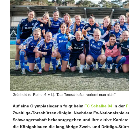
Grünheid (o. Reihe, 6. v. l.): "Das Toreschießen verlernt man nicht"
Auf eine Olympiasiegerin folgt beim
FC Schalke 04
in der
F
Zweitliga-Torschützenkönigin. Nachdem Ex-Nationalspieler
Schwangerschaft bekanntgegeben und ihre aktive Karriere fü
die Königsblauen die langjährige Zweit- und Drittliga-Stürm