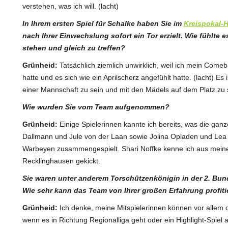
verstehen, was ich will. (lacht)
In Ihrem ersten Spiel für Schalke haben Sie im
Kreispokal-H
nach Ihrer Einwechslung sofort ein Tor erzielt. Wie fühlte e
stehen und gleich zu treffen?
Grünheid:
Tatsächlich ziemlich unwirklich, weil ich mein Com
hatte und es sich wie ein Aprilscherz angefühlt hatte. (lacht) Es
einer Mannschaft zu sein und mit den Mädels auf dem Platz zu 
Wie wurden Sie vom Team aufgenommen?
Grünheid:
Einige Spielerinnen kannte ich bereits, was die gan
Dallmann und Jule von der Laan sowie Jolina Opladen und Lea Wi
Warbeyen zusammengespielt. Shari Noffke kenne ich aus meiner 
Recklinghausen gekickt.
Sie waren unter anderem Torschützenkönigin in der 2. Bund
Wie sehr kann das Team von Ihrer großen Erfahrung profit
Grünheid:
Ich denke, meine Mitspielerinnen können vor allem d
wenn es in Richtung Regionalliga geht oder ein Highlight-Spiel 