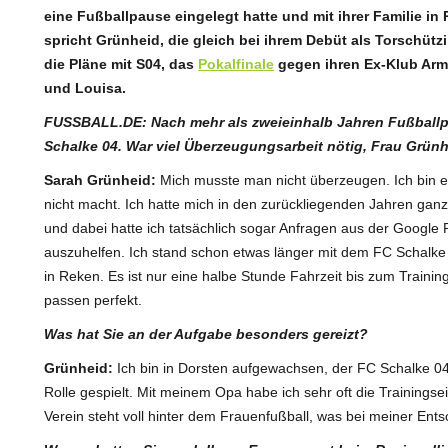
eine Fußballpause eingelegt hatte und mit ihrer Familie i
spricht Grünheid, die gleich bei ihrem Debüt als Torschütz
die Pläne mit S04, das
Pokalfinale
gegen ihren Ex-Klub Armin
und Louisa.
FUSSBALL.DE: Nach mehr als zweieinhalb Jahren Fußballpa
Schalke 04. War viel Überzeugungsarbeit nötig, Frau Grün
Sarah Grünheid:
Mich musste man nicht überzeugen. Ich bin e
nicht macht. Ich hatte mich in den zurückliegenden Jahren ga
und dabei hatte ich tatsächlich sogar Anfragen aus der Google 
auszuhelfen. Ich stand schon etwas länger mit dem FC Schalke 
in Reken. Es ist nur eine halbe Stunde Fahrzeit bis zum Traini
passen perfekt.
Was hat Sie an der Aufgabe besonders gereizt?
Grünheid:
Ich bin in Dorsten aufgewachsen, der FC Schalke 0
Rolle gespielt. Mit meinem Opa habe ich sehr oft die Trainingse
Verein steht voll hinter dem Frauenfußball, was bei meiner Ents