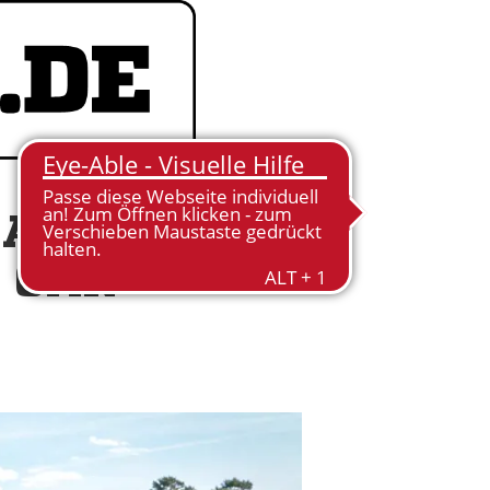
SARAH
 GAR