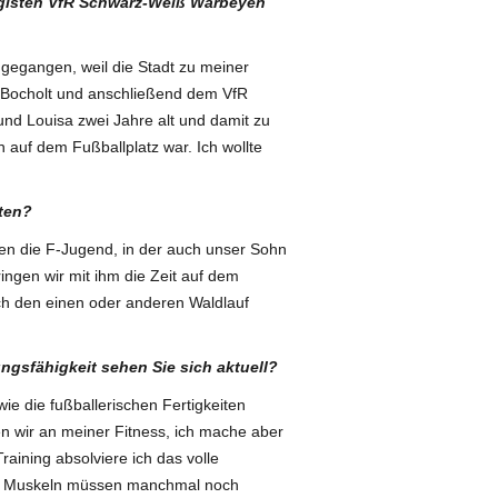
gisten VfR Schwarz-Weiß Warbeyen
ggegangen, weil die Stadt zu meiner
 Bocholt und anschließend dem VfR
nd Louisa zwei Jahre alt und damit zu
n auf dem Fußballplatz war. Ich wollte
lten?
den die F-Jugend, in der auch unser Sohn
ringen wir mit ihm die Zeit auf dem
uch den einen oder anderen Waldlauf
tungsfähigkeit sehen Sie sich aktuell?
e die fußballerischen Fertigkeiten
ten wir an meiner Fitness, ich mache aber
Training absolviere ich das volle
d Muskeln müssen manchmal noch