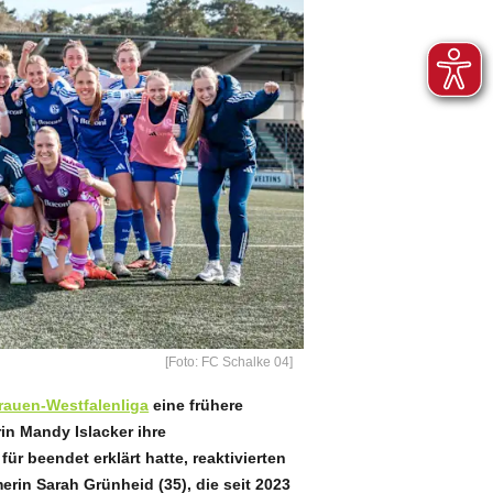
[Foto: FC Schalke 04]
rauen-Westfalenliga
eine frühere
in Mandy Islacker ihre
r beendet erklärt hatte, reaktivierten
erin Sarah Grünheid (35), die seit 2023