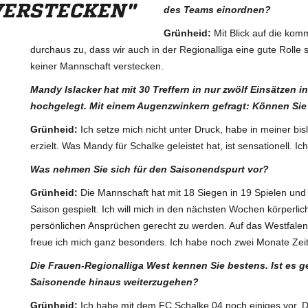
ERSTECKEN"
des Teams einordnen?
Grünheid:
Mit Blick auf die ko
durchaus zu, dass wir auch in der Regionalliga eine gute Rolle
keiner Mannschaft verstecken.
Mandy Islacker hat mit 30 Treffern in nur zwölf Einsätzen i
hochgelegt. Mit einem Augenzwinkern gefragt: Können Sie
Grünheid:
Ich setze mich nicht unter Druck, habe in meiner bis
erzielt. Was Mandy für Schalke geleistet hat, ist sensationell. Ic
Was nehmen Sie sich für den Saisonendspurt vor?
Grünheid:
Die Mannschaft hat mit 18 Siegen in 19 Spielen und
Saison gespielt. Ich will mich in den nächsten Wochen körperli
persönlichen Ansprüchen gerecht zu werden. Auf das Westfalenp
freue ich mich ganz besonders. Ich habe noch zwei Monate Zeit, 
Die Frauen-Regionalliga West kennen Sie bestens. Ist es 
Saisonende hinaus weiterzugehen?
Grünheid:
Ich habe mit dem FC Schalke 04 noch einiges vor. D