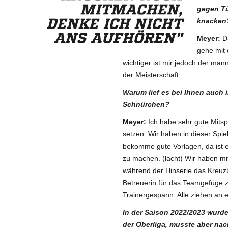
MITMACHEN,
gegen Tü
DENKE ICH NICHT
knacken
ANS AUFHÖREN"
Meyer
:
Da
gehe mit 
wichtiger ist mir jedoch der man
der Meisterschaft.
Warum lief es bei Ihnen auch i
Schnürchen?
Meyer
:
Ich habe sehr gute Mitsp
setzen. Wir haben in dieser Spielz
bekomme gute Vorlagen, da ist es
zu machen. (lacht) Wir haben mit
während der Hinserie das Kreuz
Betreuerin für das Teamgefüge zu
Trainergespann. Alle ziehen an 
In der Saison 2022/2023 wurde
der Oberliga, musste aber nac