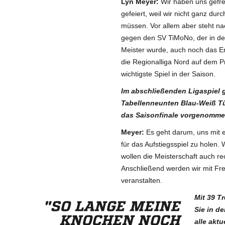
Lyn Meyer:
Wir haben uns gefre
gefeiert, weil wir nicht ganz dur
müssen. Vor allem aber steht na
gegen den SV TiMoNo, der in de
Meister wurde, auch noch das En
die Regionalliga Nord auf dem 
wichtigste Spiel in der Saison.
Im abschließenden Ligaspiel 
Tabellenneunten Blau-Weiß Tü
das Saisonfinale vorgenomm
Meyer
:
Es geht darum, uns mit e
für das Aufstiegsspiel zu holen.
wollen die Meisterschaft auch r
Anschließend werden wir mit Fre
veranstalten.
Mit 39 T
"SO LANGE MEINE
Sie in d
KNOCHEN NOCH
alle aktu