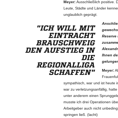
Meyer:
Ausschließlich positive. 
Leute, Städte und Länder kennen
unglaublich geprägt.
Anschlie
"ICH WILL MIT
gewechse
EINTRACHT
Reserve 
BRAUSCHWEIG
zusammen
DEN AUFSTIEG IN
Alexandr
Ihnen de
DIE
gelunge
REGIONALLIGA
Meyer:
Al
SCHAFFEN"
Frauenfuß
sympathisch, war und ist heute im
war zu verletzungsanfällig, hatt
unter anderem einen Sprunggel
musste ich drei Operationen üb
Arbeitgeber auch nicht unbedin
springen ließ. (lacht)