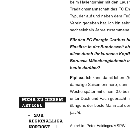
beim Hallenturnier mit den Laus
Traditionsmannschaft des FC Ene
Typ, der auf und neben dem Fußb
Verein gegeben hat. Ich bin sehr 
sechseinhalb Jahre zusammenarb
Für den FC Energie Cottbus h
Einsätze in der Bundesweit ab
allem durch Ihr kurioses Kopf
Borussia Mönchengladbach im 
heute darüber?
Piplica:
Ich kann damit leben.
(l
damalige Saison erinnere, dann 
Woche später mit einem 0:0 beim
unter Dach und Fach gebracht ha
MEHR ZU DIESEM
übrigens der beste Mann auf dem
ARTIKEL
(lacht)
ZUR
REGIONALLIGA
Autor/-in: Peter Haidinger/MSPW
NORDOST