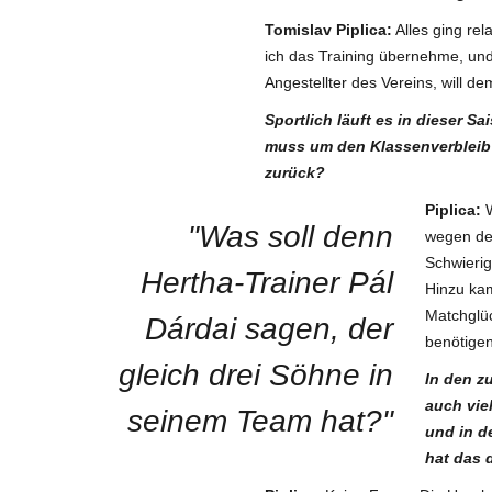
Tomislav Piplica:
Alles ging rel
ich das Training übernehme, und
Angestellter des Vereins, will d
Sportlich läuft es in dieser S
muss um den Klassenverbleib
zurück?
Piplica:
W
"Was soll denn
wegen de
Schwierig
Hertha-Trainer Pál
Hinzu kam
Matchglüc
Dárdai sagen, der
benötigen
gleich drei Söhne in
In den z
auch vie
seinem Team hat?"
und in d
hat das 