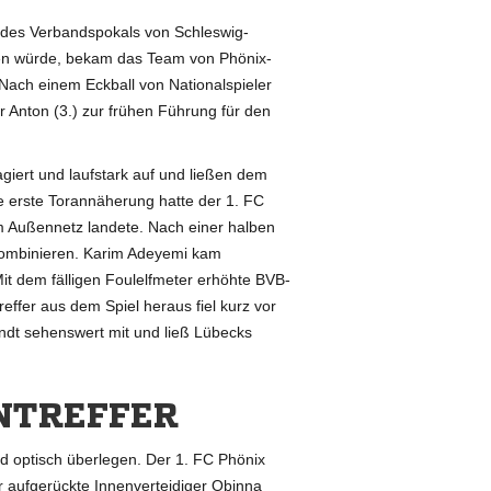
r des Verbandspokals von Schleswig-
erden würde, bekam das Team von Phönix-
 Nach einem Eckball von Nationalspieler
Anton (3.) zur frühen Führung für den
giert und laufstark auf und ließen dem
e erste Torannäherung hatte der 1. FC
m Außennetz landete. Nach einer halben
 kombinieren. Karim Adeyemi kam
Mit dem fälligen Foulelfmeter erhöhte BVB-
effer aus dem Spiel heraus fiel kurz vor
ndt sehenswert mit und ließ Lübecks
NTREFFER
 optisch überlegen. Der 1. FC Phönix
er aufgerückte Innenverteidiger Obinna