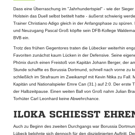
Dass eine Überraschung im "Jahrhundertspiel" - wie der Siege
Holstein das Duell selbst betitelt hatte - äußerst schwierig w
Trainer Christiano Adigo gleich in der Anfangsphase zu spüren.
und Neuzugang Pascal Groß köpfte sein DFB-Kollege Waldemar 
BVB ein.
Trotz des frühen Gegentores traten die Lübecker weiterhin enga
Favoriten zunächst kaum Lücken in der Defensive. Seine eigen
Phönix durch einen Freistoß von Kapitän Johann Berger, der a
Stunde schaffte es Borussia Dortmund, schnell nach vorne zu
schließlich im Strafraum im Zweikampf mit Kevin Ntika zu Fall. 
Kapitän und Nationalspieler Emre Can (31.) auf 2:0. Der erste Tr
der Halbzeitpause. Einen weiten Ball von Groß nahm Julian Bra
Torhüter Carl Leonhard keine Abwehrchance.
ILOKA SCHIESST EHRE
Auch zu Beginn des zweiten Durchgangs war Borussia Dortmund
Lübeck belohnte sich dennoch für den disziplinierten Auftritt. D