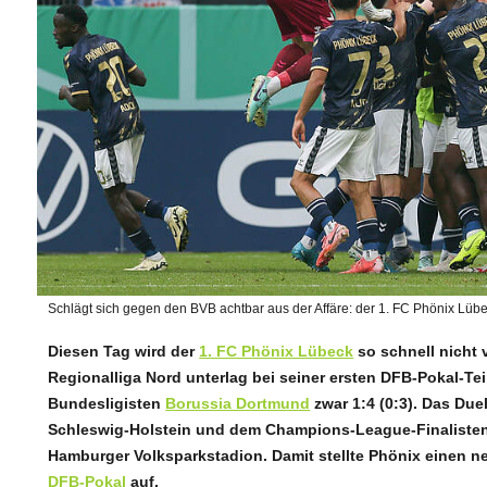
Schlägt sich gegen den BVB achtbar aus der Affäre: der 1. FC Phönix Lübe
Diesen Tag wird der
1. FC Phönix Lübeck
so schnell nicht 
Regionalliga Nord unterlag bei seiner ersten DFB-Pokal-Te
Bundesligisten
Borussia Dortmund
zwar 1:4 (0:3). Das Due
Schleswig-Holstein und dem Champions-League-Finalisten 
Hamburger Volksparkstadion. Damit stellte Phönix einen n
DFB-Pokal
auf.