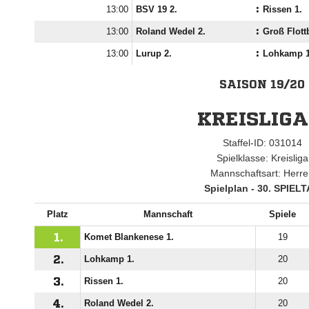

BSV 19 2.
:
Rissen 1.

Roland Wedel 2.
:
Groß Flott

Lurup 2.
:
Lohkamp 1
SAISON 19/20
KREISLIGA
Staffel-ID: 031014
Spielklasse: Kreisliga
Mannschaftsart: Herr
Spielplan - 30. SPIEL
Platz
Mannschaft
Spiele
1.
Komet Blankenese 1.
19
2.
Lohkamp 1.
20
3.
Rissen 1.
20
4.
Roland Wedel 2.
20