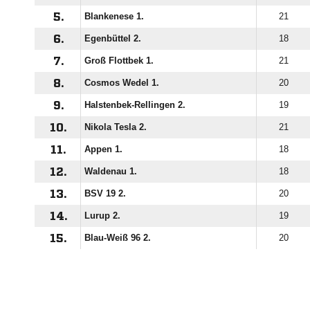
5.
Blankenese 1.
21
6.
Egenbüttel 2.
18
7.
Groß Flottbek 1.
21
8.
Cosmos Wedel 1.
20
9.
Halstenbek-Rellingen 2.
19
10.
Nikola Tesla 2.
21
11.
Appen 1.
18
12.
Waldenau 1.
18
13.
BSV 19 2.
20
14.
Lurup 2.
19
15.
Blau-Weiß 96 2.
20