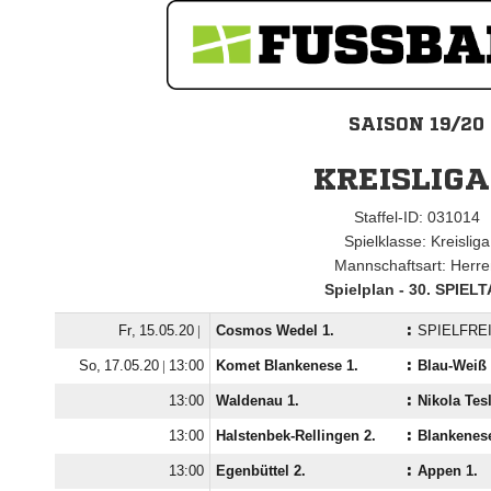
SAISON 19/20
KREISLIGA
Staffel-ID: 031014
Spielklasse: Kreisliga
Mannschaftsart: Herr
Spielplan - 30. SPIEL
  |
Cosmos Wedel 1.
:
SPIELFRE
  |

Komet Blankenese 1.
:
Blau-Weiß 

Waldenau 1.
:
Nikola Tesl

Halstenbek-Rellingen 2.
:
Blankenese

Egenbüttel 2.
:
Appen 1.