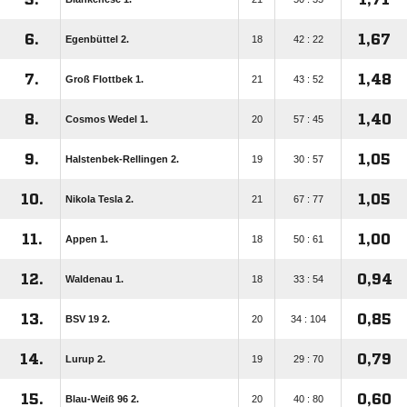
6.
1,67
Egenbüttel 2.
18
42 : 22
7.
1,48
Groß Flottbek 1.
21
43 : 52
8.
1,40
Cosmos Wedel 1.
20
57 : 45
9.
1,05
Halstenbek-Rellingen 2.
19
30 : 57
10.
1,05
Nikola Tesla 2.
21
67 : 77
11.
1,00
Appen 1.
18
50 : 61
12.
0,94
Waldenau 1.
18
33 : 54
13.
0,85
BSV 19 2.
20
34 : 104
14.
0,79
Lurup 2.
19
29 : 70
15.
0,60
Blau-Weiß 96 2.
20
40 : 80