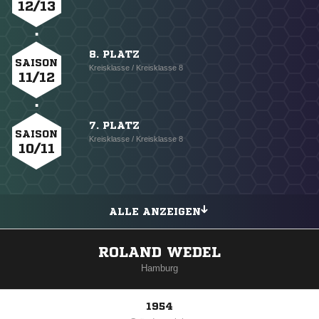
12/13
8. PLATZ
SAISON
Kreisklasse / Kreisklasse 8
11/12
7. PLATZ
SAISON
Kreisklasse / Kreisklasse 8
10/11
ALLE ANZEIGEN
ROLAND WEDEL
Hamburg
1954