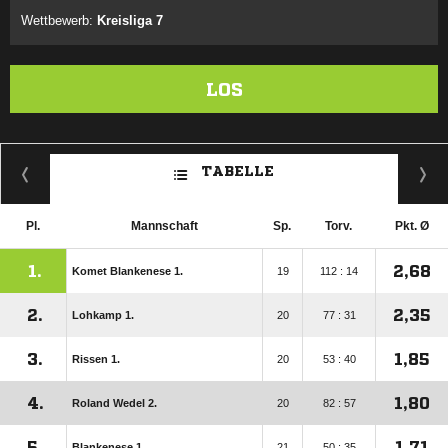
Wettbewerb:
Kreisliga 7
LOS
TABELLE
Pl.
Mannschaft
Sp.
Torv.
Pkt. Ø
1.
2,68
Komet Blankenese 1.
19
112 : 14
2.
2,35
Lohkamp 1.
20
77 : 31
3.
1,85
Rissen 1.
20
53 : 40
4.
1,80
Roland Wedel 2.
20
82 : 57
5.
1,71
Blankenese 1.
21
50 : 35