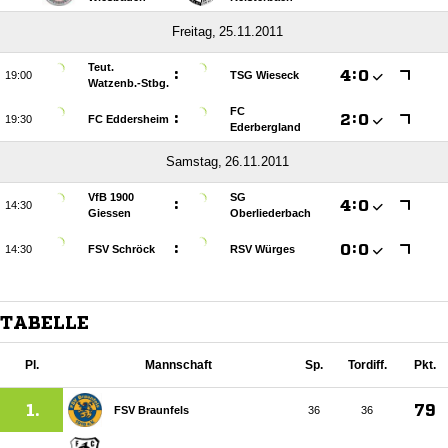
 
Teut.
:

:


TSG Wieseck
Watzenb.-Stbg.
FC
:

:


FC Eddersheim
Ederbergland
 
VfB 1900
SG
:

:


Giessen
Oberliederbach
:

:


FSV Schröck
RSV Würges
TABELLE
Pl.
Mannschaft
Sp.
Tordiff.
Pkt.
1.
79
FSV Braunfels
36
36