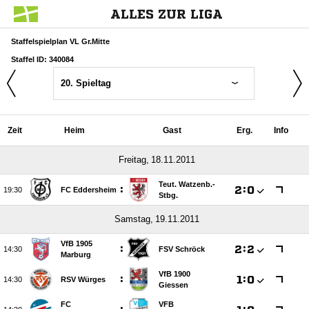
ALLES ZUR LIGA
Staffelspielplan VL Gr.Mitte
Staffel ID: 340084
20. Spieltag
Zeit
Heim
Gast
Erg.
Info
 
Teut. Watzenb.-
:

:


FC Eddersheim
Stbg.
 
VfB 1905
:

:


FSV Schröck
Marburg
VfB 1900
:

:


RSV Würges
Giessen
FC
VFB