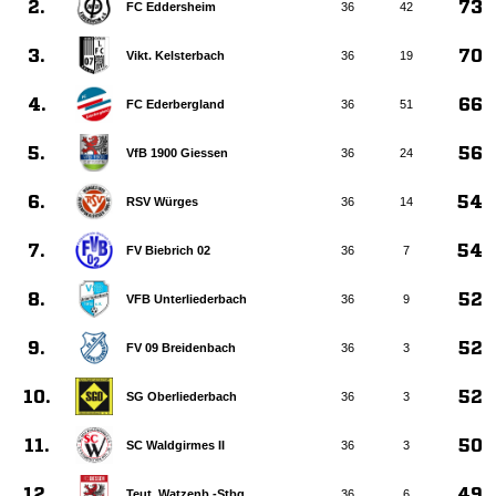
2.
73
FC Eddersheim
36
42
3.
70
Vikt. Kelsterbach
36
19
4.
66
FC Ederbergland
36
51
5.
56
VfB 1900 Giessen
36
24
6.
54
RSV Würges
36
14
7.
54
FV Biebrich 02
36
7
8.
52
VFB Unterliederbach
36
9
9.
52
FV 09 Breidenbach
36
3
10.
52
SG Oberliederbach
36
3
11.
50
SC Waldgirmes II
36
3
12.
49
Teut. Watzenb.-Stbg.
36
6