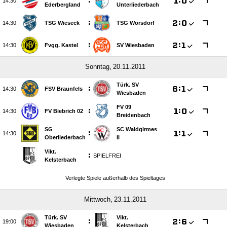
:

:


Ederbergland
Unterliederbach
:

:


TSG Wieseck
TSG Wörsdorf
:

:


Fvgg. Kastel
SV Wiesbaden
 
Türk. SV
:

:


FSV Braunfels
Wiesbaden
FV 09
:

:


FV Biebrich 02
Breidenbach
SG
SC Waldgirmes
:

:


Oberliederbach
II
Vikt.
:
SPIELFREI
Kelsterbach
Verlegte Spiele außerhalb des Spieltages
 
Türk. SV
Vikt.
:

:


Wiesbaden
Kelsterbach