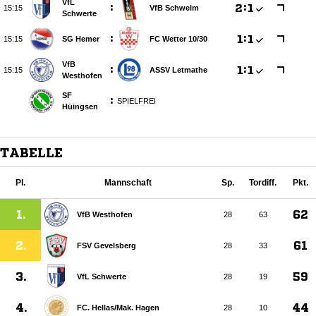
VfL
:

:


VfB Schwelm
Schwerte
:

:


SG Hemer
FC Wetter 10/​30
VfB
:

:


ASSV Letmathe
Westhofen
SF
:
SPIELFREI
Hüingsen
TABELLE
Pl.
Mannschaft
Sp.
Tordiff.
Pkt.
1.
62
VfB Westhofen
28
63
2.
61
FSV Gevelsberg
28
33
3.
59
VfL Schwerte
28
19
4.
44
FC. Hellas/​Mak. Hagen
28
10