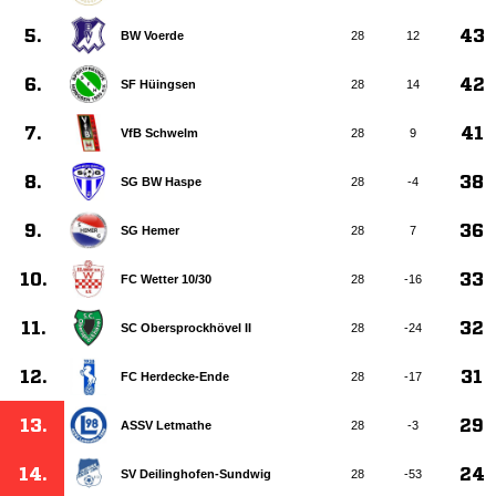
5.
43
BW Voerde
28
12
6.
42
SF Hüingsen
28
14
7.
41
VfB Schwelm
28
9
8.
38
SG BW Haspe
28
-4
9.
36
SG Hemer
28
7
10.
33
FC Wetter 10/​30
28
-16
11.
32
SC Obersprockhövel II
28
-24
12.
31
FC Herdecke-Ende
28
-17
13.
29
ASSV Letmathe
28
-3
14.
24
SV Deilinghofen-Sundwig
28
-53