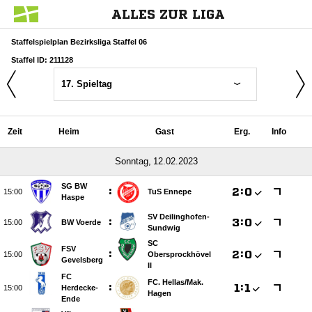
ALLES ZUR LIGA
Staffelspielplan Bezirksliga Staffel 06
Staffel ID: 211128
17. Spieltag
Zeit
Heim
Gast
Erg.
Info
 
SG BW
:

:


TuS Ennepe
Haspe
SV Deilinghofen-
:

:


BW Voerde
Sundwig
SC
FSV
:

:


Obersprockhövel
Gevelsberg
II
FC
FC. Hellas/​Mak.
:

:


Herdecke-
Hagen
Ende