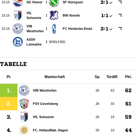
:

:


SG Hemer
SF Hüingsen
VfL
:

:


BW Voerde
Schwerte
VfB
:

:


FC Herdecke-Ende
Westhofen
ASSV
:
SPIELFREI
Letmathe
TABELLE
Pl.
Mannschaft
Sp.
Tordiff.
Pkt.
1.
62
VfB Westhofen
28
63
2.
61
FSV Gevelsberg
28
33
3.
59
VfL Schwerte
28
19
4.
44
FC. Hellas/​Mak. Hagen
28
10