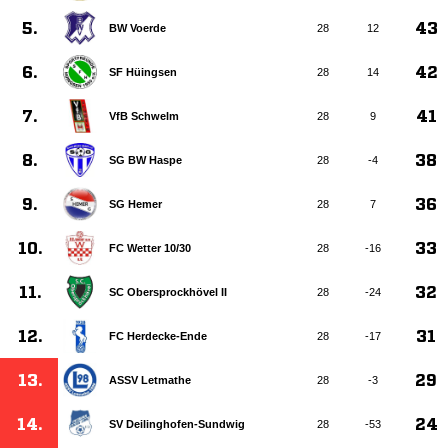
5.
43
BW Voerde
28
12
6.
42
SF Hüingsen
28
14
7.
41
VfB Schwelm
28
9
8.
38
SG BW Haspe
28
-4
9.
36
SG Hemer
28
7
10.
33
FC Wetter 10/​30
28
-16
11.
32
SC Obersprockhövel II
28
-24
12.
31
FC Herdecke-Ende
28
-17
13.
29
ASSV Letmathe
28
-3
14.
24
SV Deilinghofen-Sundwig
28
-53