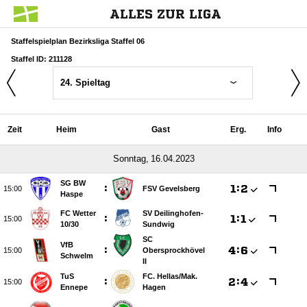
ALLES ZUR LIGA
Staffelspielplan Bezirksliga Staffel 06
Staffel ID: 211128
24. Spieltag
Zeit
Heim
Gast
Erg.
Info
 
SG BW
:

:


FSV Gevelsberg
Haspe
FC Wetter
SV Deilinghofen-
:

:


10/​30
Sundwig
SC
VfB
:

:


Obersprockhövel
Schwelm
II
TuS
FC. Hellas/​Mak.
:

:


Ennepe
Hagen