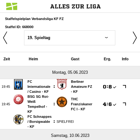
ALLES ZUR LIGA
Staffelspielplan Verbandsliga KF FZ
Staffel ID: 668000
19. Spieltag
Zeit
Heim
Gast
Erg.
Info
 
FC
Berliner
:

:


Internationale
Amateure FZ
/​ Casino - KF
- KF
BSG SG Rot-
THC
Weiß
:

:


Franziskaner
Tempelhof -
FC I - KF
KF
FC Schnappes
:
/​ Borsigwalde
SPIELFREI
- KF
 