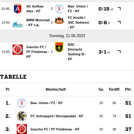
SG Aufbau
Bau- Union /​
:

:


Alex - KF
FZ - KF
FC Knülle /​
BMW Motorrad
:

:


SSC Südwest
V
- KF z.g.
- KF
 
BSC
Gaucho FC /​
Eintracht
:

:


FF Friedenau -
Südring III -
KF
KF
TABELLE
Pl.
Mannschaft
Sp.
Tordiff.
Pkt.
1.
51
Bau- Union /​ FZ - KF
20
96
2.
51
FC Schnappes /​ Borsigwalde - KF
20
79
3.
37
Gaucho FC /​ FF Friedenau - KF
20
38