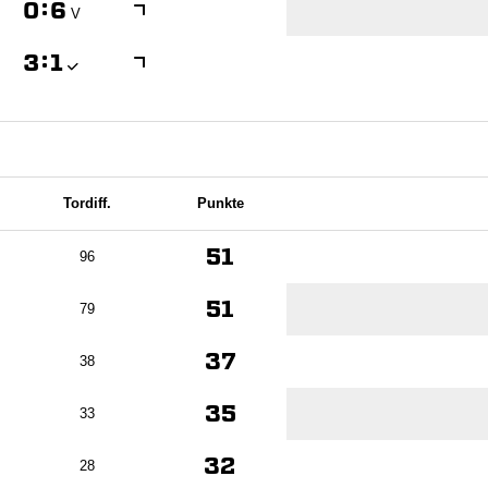

:

V

:

Tordiff.
Punkte
51
96
51
79
37
38
35
33
32
28