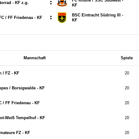
FC Knülle /​ SSC Südwest -
:
rrad - KF z.g.
KF
BSC Eintracht Südring III -
:
C /​ FF Friedenau - KF
KF
Mannschaft
Spiele
 /​ FZ - KF
20
pes /​ Borsigwalde - KF
20
/​ FF Friedenau - KF
20
t-Weiß Tempelhof - KF
20
Amateure FZ - KF
20