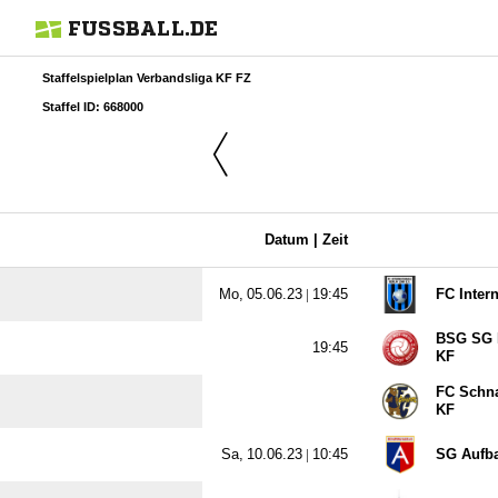
FUSSBALL.DE
Staffelspielplan Verbandsliga KF FZ
Staffel ID: 668000
Datum |
Zeit
  |

FC Intern
BSG SG R

KF
FC Schna
KF
  |

SG Aufba