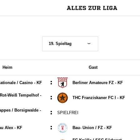
ALLES ZUR LIGA
19. Spieltag
Heim
Gast
:
ationale /​ Casino - KF
Berliner Amateure FZ - KF
ot-Weiß Tempelhof -
:
THC Franziskaner FC I - KF
ppes /​ Borsigwalde -
:
SPIELFREI
:
u Alex - KF
Bau- Union /​ FZ - KF