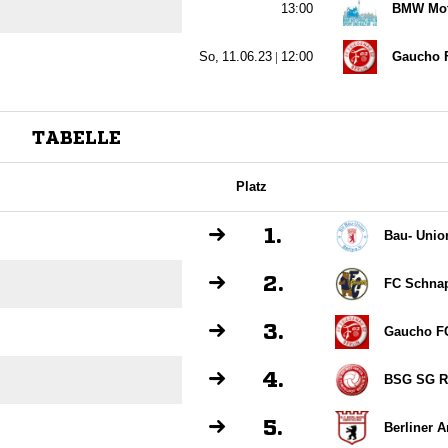

BMW Moto
  |

Gaucho F
TABELLE
Platz
1.
Bau- Union
2.
FC Schnap
3.
Gaucho FC 
4.
BSG SG Ro
5.
Berliner 