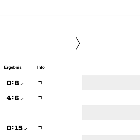
Ergebnis
Info

:


:


:
