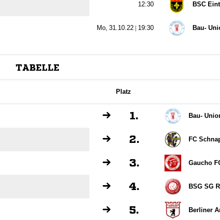

BSC Eintr
  |

Bau- Unio
TABELLE
Platz
1.
Bau- Union
2.
FC Schnap
3.
Gaucho FC 
4.
BSG SG Ro
5.
Berliner 