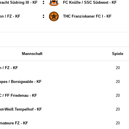
:
acht Südring III - KF
FC Knülle /​ SSC Südwest - KF
:
n /​ FZ - KF
THC Franziskaner FC I - KF
Mannschaft
Spiele
 /​ FZ - KF
20
pes /​ Borsigwalde - KF
20
/​ FF Friedenau - KF
20
t-Weiß Tempelhof - KF
20
Amateure FZ - KF
20