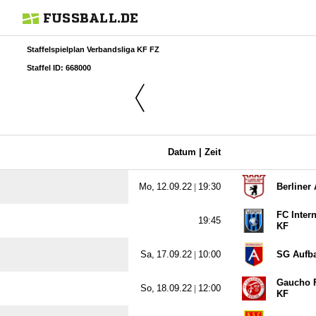
FUSSBALL.DE
Staffelspielplan Verbandsliga KF FZ
Staffel ID: 668000
Datum |
Zeit
  |

Berliner
FC Intern

KF
  |

SG Aufba
Gaucho F
  |

KF