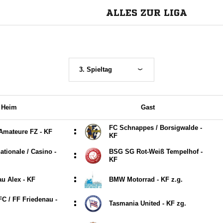
ALLES ZUR LIGA
3. Spieltag
Heim
Gast
FC Schnappes /​ Borsigwalde -
:
 Amateure FZ - KF
KF
ationale /​ Casino -
BSG SG Rot-Weiß Tempelhof -
:
KF
:
u Alex - KF
BMW Motorrad - KF z.g.
C /​ FF Friedenau -
:
Tasmania United - KF zg.