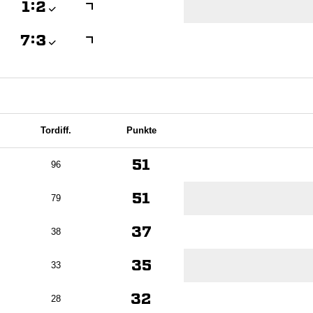

:


:

Tordiff.
Punkte
51
96
51
79
37
38
35
33
32
28