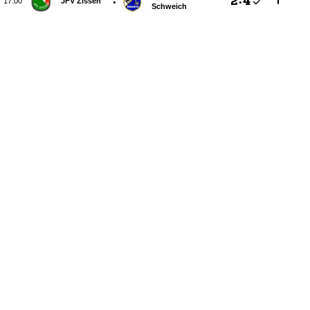
:

:


JFV Zissen
Schweich