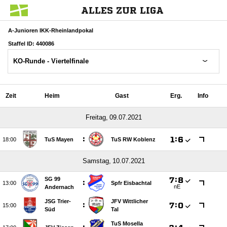
ALLES ZUR LIGA
A-Junioren IKK-Rheinlandpokal
Staffel ID: 440086
KO-Runde - Viertelfinale
Zeit
Heim
Gast
Erg.
Info
 
:

:


TuS Mayen
TuS RW Koblenz
 
SG 99

:

:

Spfr Eisbachtal
nE
Andernach
JSG Trier-
JFV Wittlicher
:

:


Süd
Tal
TuS Mosella