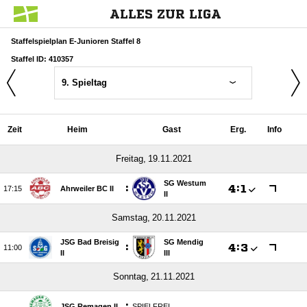
ALLES ZUR LIGA
Staffelspielplan E-Junioren Staffel 8
Staffel ID: 410357
9. Spieltag
Zeit
Heim
Gast
Erg.
Info
 
SG Westum
:

:


Ahrweiler BC II
II
 
JSG Bad Breisig
SG Mendig
:

:


II
III
 
:
JSG Remagen II
SPIELFREI