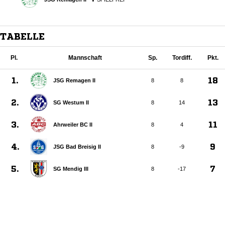
TABELLE
Pl.
Mannschaft
Sp.
Tordiff.
Pkt.
1.
18
JSG Remagen II
8
8
2.
13
SG Westum II
8
14
3.
11
Ahrweiler BC II
8
4
4.
9
JSG Bad Breisig II
8
-9
5.
7
SG Mendig III
8
-17