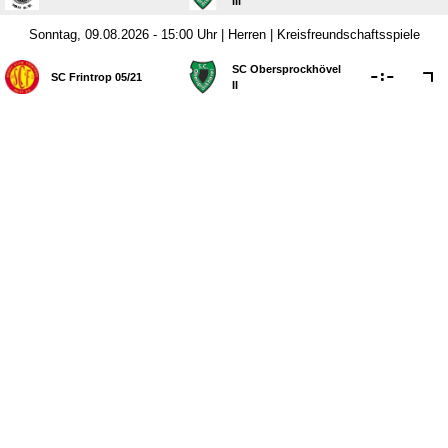
III
Sonntag, 09.08.2026 - 15:00 Uhr | Herren | Kreisfreundschaftsspiele
SC Obersprockhövel

:

SC Frintrop 05/​21
II