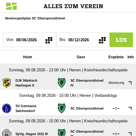
ALLES ZUM VEREIN
Vereinsspielplan SC Obersprockhövel
LOS
Von:
Bis:
Heim
Gast
Ergebnis
Info
Sonntag, 09.08.2026 - 13:00 Uhr | Herren | Kreisfreundschaftsspiele
DJK Märkisch
SC Obersprockhövel
Absetzung
Hattingen II
IV
Sonntag, 09.08.2026 - 15:00 Uhr | Herren | Verbandsliga
SV Germania

:

SC Obersprockhövel
Salchendorf
Sonntag, 09.08.2026 - 15:00 Uhr | Herren | Kreisfreundschaftsspiele
SC Obersprockhövel

:

SpVg. Hagen 1911 III