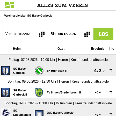
ALLES ZUM VEREIN
Vereinsspielplan SG Balve/Garbeck
LOS
Von:
Bis:
Heim
Gast
Ergebnis
Info
Freitag, 07.08.2026 - 19:00 Uhr | Herren | Kreisfreundschaftsspiele
SG Balve/​

:

SF Hüingsen II
Garbeck
Sonntag, 09.08.2026 - 12:30 Uhr | Herren | Kreisfreundschaftsspiele
SG Balve/​

:

FV Ihmert/​Bredenbruch II
Garbeck II
Sonntag, 09.08.2026 - 13:00 Uhr | B-Junioren | Kreisfreundschaftsspiele
SC
JSG Balve/​Garbeck/​

:

Lüdenscheid