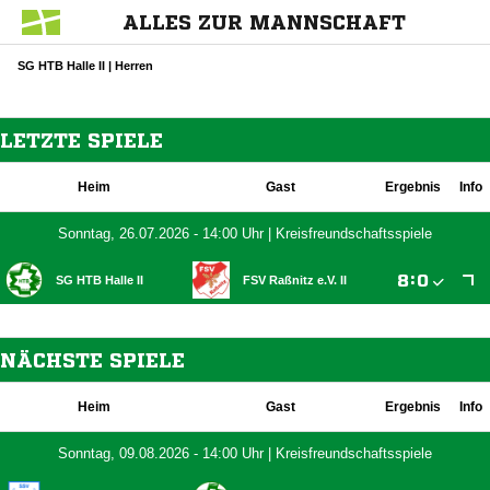
ALLES ZUR MANNSCHAFT
SG HTB Halle II | Herren
LETZTE SPIELE
Heim
Gast
Ergebnis
Info
Sonntag, 26.07.2026 - 14:00 Uhr | Kreisfreundschaftsspiele

:

SG HTB Halle II
FSV Raßnitz e.V. II
NÄCHSTE SPIELE
Heim
Gast
Ergebnis
Info
Sonntag, 09.08.2026 - 14:00 Uhr | Kreisfreundschaftsspiele