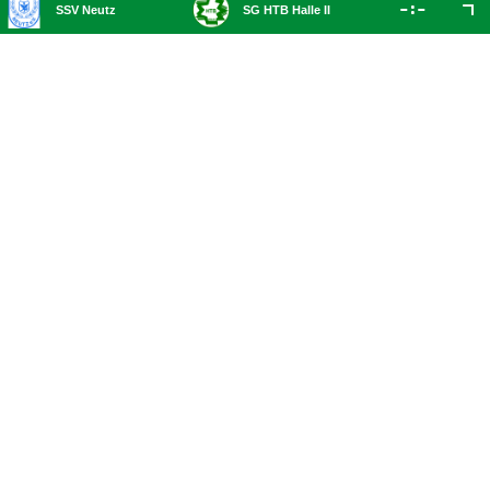

:

SSV Neutz
SG HTB Halle II