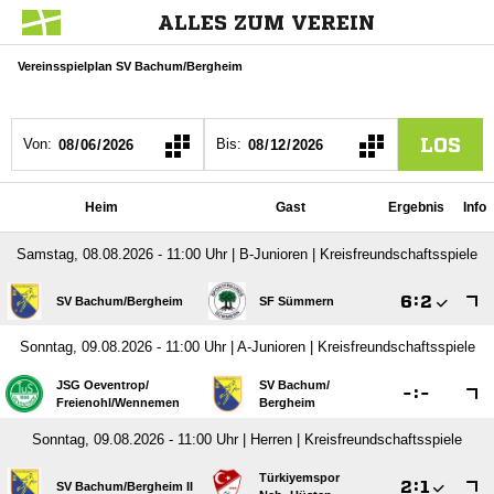
ALLES ZUM VEREIN
Vereinsspielplan SV Bachum/Bergheim
LOS
Von:
Bis:
Heim
Gast
Ergebnis
Info
Samstag, 08.08.2026 - 11:00 Uhr | B-Junioren | Kreisfreundschaftsspiele

:

SV Bachum/​Bergheim
SF Sümmern
Sonntag, 09.08.2026 - 11:00 Uhr | A-Junioren | Kreisfreundschaftsspiele
JSG Oeventrop/​
SV Bachum/​

:

Freienohl/​Wennemen
Bergheim
Sonntag, 09.08.2026 - 11:00 Uhr | Herren | Kreisfreundschaftsspiele
Türkiyemspor

:

SV Bachum/​Bergheim II