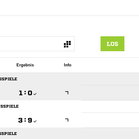
LOS
Ergebnis
Info
SSPIELE

:

TSSPIELE

:

SSPIELE