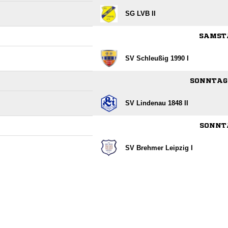
SG LVB II
SAMSTA
SV Schleußig 1990 I
SONNTAG,
SV Lindenau 1848 II
SONNTA
SV Brehmer Leipzig I