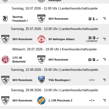
Riexingen
Sonntag, 19.07.2026 - 11:00 Uhr | Landesfreundschaftsspiele
Sportvg

:

SKV Rutesheim
Feuerbach I
Samstag, 25.07.2026 - 13:00 Uhr | Landesfreundschaftsspiele

:

SKV Rutesheim
SV Vaihingen Allianz
Liveticker
Mittwoch, 29.07.2026 - 19:00 Uhr | Kreisfreundschaftsspiele
1.FC 08

:

SKV Rutesheim
Birkenfeld
Samstag, 22.08.2026 - 15:00 Uhr | Landesfreundschaftsspiele

:

SKV Rutesheim
TSG Reutlingen I
Samstag, 29.08.2026 - 13:00 Uhr | Landesfreundschaftsspiele

:

SKV Rutesheim
1. CfR Pforzheim 2