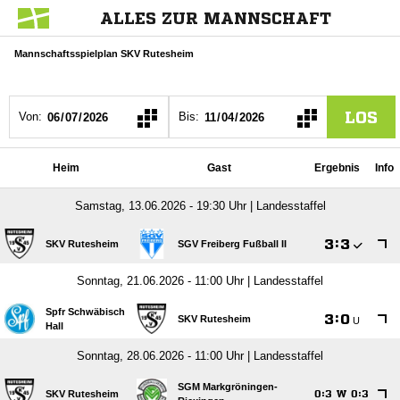
ALLES ZUR MANNSCHAFT
Mannschaftsspielplan SKV Rutesheim
LOS
Von:
Bis:
Heim
Gast
Ergebnis
Info
Samstag, 13.06.2026 - 19:30 Uhr | Landesstaffel

:

SKV Rutesheim
SGV Freiberg Fußball II
Sonntag, 21.06.2026 - 11:00 Uhr | Landesstaffel
Spfr Schwäbisch

:

SKV Rutesheim
U
Hall
Sonntag, 28.06.2026 - 11:00 Uhr | Landesstaffel
SGM Markgröningen-
SKV Rutesheim
:
W
:



