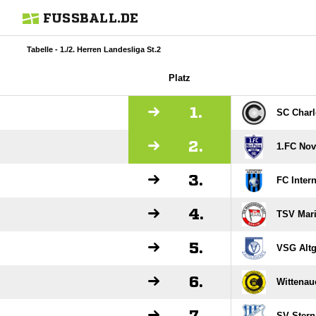
FUSSBALL.DE
Tabelle - 1./2. Herren Landesliga St.2
Platz
1.
SC Charl
2.
1.FC Nov
3.
FC Inter
4.
TSV Mari
5.
VSG Altgl
6.
Wittenau
SV Stern