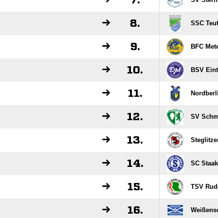
7.
8.
SSC Teut
9.
BFC Met
10.
BSV Eint
11.
Nordberl
12.
SV Schm
13.
Steglitz
14.
SC Staak
15.
TSV Rud
16.
Weißens