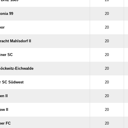
onia 99
20
eor
20
racht Mahlsdorf II
20
iner SC
20
öckwitz-Eichwalde
20
er SC Südwest
20
en II
20
ow II
20
eer FC
20