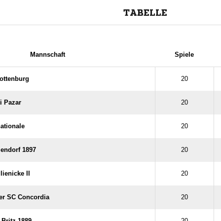
TABELLE
Mannschaft
Spiele
ottenburg
20
i Pazar
20
nationale
20
endorf 1897
20
ienicke II
20
er SC Concordia
20
 Britz 1889
20