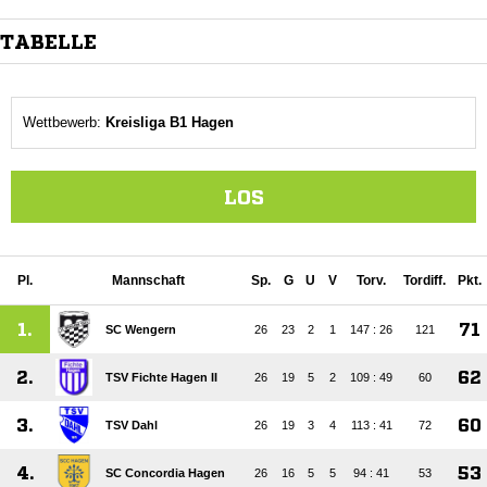
TABELLE
Wettbewerb:
Kreisliga B1 Hagen
LOS
Pl.
Mannschaft
Sp.
G
U
V
Torv.
Tordiff.
Pkt.
1.
71
SC Wengern
26
23
2
1
147 : 26
121
2.
62
TSV Fichte Hagen II
26
19
5
2
109 : 49
60
3.
60
TSV Dahl
26
19
3
4
113 : 41
72
4.
53
SC Concordia Hagen
26
16
5
5
94 : 41
53