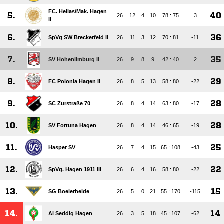
FC. Hellas/​Mak. Hagen
5.
40
26
12
4
10
78 : 75
3
II
6.
36
SpVg SW Breckerfeld II
26
11
3
12
70 : 81
-11
7.
35
SV Hohenlimburg II
26
9
8
9
42 : 40
2
8.
29
FC Polonia Hagen II
26
8
5
13
58 : 80
-22
9.
28
SC Zurstraße 70
26
8
4
14
63 : 80
-17
10.
28
SV Fortuna Hagen
26
8
4
14
46 : 65
-19
11.
25
Hasper SV
26
7
4
15
65 : 108
-43
12.
22
SpVg. Hagen 1911 III
26
6
4
16
58 : 80
-22
13.
15
SG Boelerheide
26
5
0
21
55 : 170
-115
14.
14
Al Seddiq Hagen
26
3
5
18
45 : 107
-62