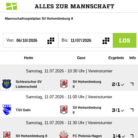
ALLES ZUR MANNSCHAFT
Mannschaftsspielplan SV Hohenlimburg II
LOS
Von:
Bis:
Heim
Gast
Ergebnis
Info
Samstag, 11.07.2026 - 10:30 Uhr | Vereinsturnier
Schlesischer SV
SV Hohenlimburg

:

Lüdenscheid
II
Samstag, 11.07.2026 - 11:00 Uhr | Vereinsturnier
SV Hohenlimburg

:

TSV Dahl
II
Samstag, 11.07.2026 - 11:30 Uhr | Vereinsturnier

:

SV Hohenlimburg II
FC Polonia Hagen