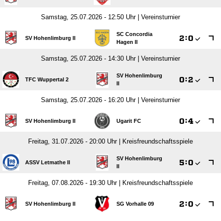
Samstag, 25.07.2026 - 12:50 Uhr | Vereinsturnier
SC Concordia

:

SV Hohenlimburg II
Hagen II
Samstag, 25.07.2026 - 14:30 Uhr | Vereinsturnier
SV Hohenlimburg

:

TFC Wuppertal 2
II
Samstag, 25.07.2026 - 16:20 Uhr | Vereinsturnier

:

SV Hohenlimburg II
Ugarit FC
Freitag, 31.07.2026 - 20:00 Uhr | Kreisfreundschaftsspiele
SV Hohenlimburg

:

ASSV Letmathe II
II
Freitag, 07.08.2026 - 19:30 Uhr | Kreisfreundschaftsspiele

:

SV Hohenlimburg II
SG Vorhalle 09