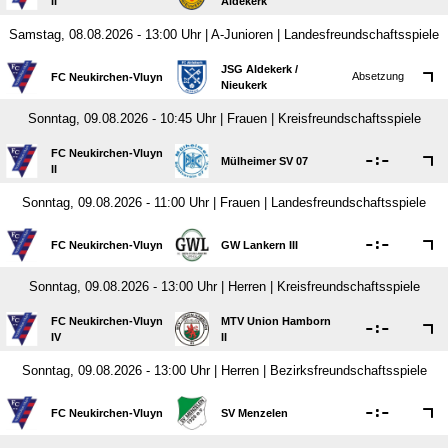
II
Aldekerk
Samstag, 08.08.2026 - 13:00 Uhr | A-Junioren | Landesfreundschaftsspiele
JSG Aldekerk /​
Absetzung
FC Neukirchen-Vluyn
Nieukerk
Sonntag, 09.08.2026 - 10:45 Uhr | Frauen | Kreisfreundschaftsspiele
FC Neukirchen-Vluyn

:

Mülheimer SV 07
II
Sonntag, 09.08.2026 - 11:00 Uhr | Frauen | Landesfreundschaftsspiele

:

FC Neukirchen-Vluyn
GW Lankern III
Sonntag, 09.08.2026 - 13:00 Uhr | Herren | Kreisfreundschaftsspiele
FC Neukirchen-Vluyn
MTV Union Hamborn

:

IV
II
Sonntag, 09.08.2026 - 13:00 Uhr | Herren | Bezirksfreundschaftsspiele

:

FC Neukirchen-Vluyn
SV Menzelen