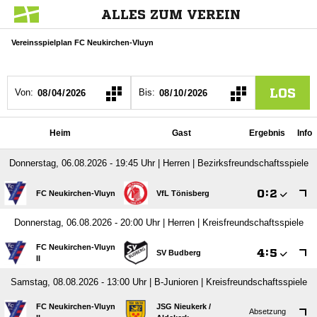
ALLES ZUM VEREIN
Vereinsspielplan FC Neukirchen-Vluyn
LOS
Von:
Bis:
Heim
Gast
Ergebnis
Info
Donnerstag, 06.08.2026 - 19:45 Uhr | Herren | Bezirksfreundschaftsspiele

:

FC Neukirchen-Vluyn
VfL Tönisberg
Donnerstag, 06.08.2026 - 20:00 Uhr | Herren | Kreisfreundschaftsspiele
FC Neukirchen-Vluyn

:

SV Budberg
II
Samstag, 08.08.2026 - 13:00 Uhr | B-Junioren | Kreisfreundschaftsspiele
FC Neukirchen-Vluyn
JSG Nieukerk /​
Absetzung