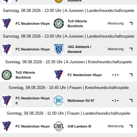
II
Aldekerk
Samstag, 08.08.2026 - 13:00 Uhr | A-Junioren | Landesfreundschaftsspiele
TuS Viktoria
Absetzung
FC Neukirchen-Vluyn
Buchholz
Samstag, 08.08.2026 - 13:00 Uhr | A-Junioren | Landesfreundschaftsspiele
JSG Aldekerk /​
Absetzung
FC Neukirchen-Vluyn
Nieukerk
Sonntag, 09.08.2026 - 10:30 Uhr | A-Junioren | Kreisfreundschaftsspiele
TuS Viktoria

:

FC Neukirchen-Vluyn
Buchholz
Sonntag, 09.08.2026 - 10:45 Uhr | Frauen | Kreisfreundschaftsspiele
FC Neukirchen-Vluyn

:

Mülheimer SV 07
II
Sonntag, 09.08.2026 - 11:00 Uhr | Frauen | Landesfreundschaftsspiele
Absetzung
FC Neukirchen-Vluyn
GW Lankern III