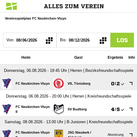
ALLES ZUM VEREIN
Vereinsspielplan FC Neukirchen-Vluyn
LOS
Von:
Bis:
Heim
Gast
Ergebnis
Info
Donnerstag, 06.08.2026 - 19:45 Uhr | Herren | Bezirksfreundschaftsspiele

:

FC Neukirchen-Vluyn
VfL Tönisberg
Donnerstag, 06.08.2026 - 20:00 Uhr | Herren | Kreisfreundschaftsspiele
FC Neukirchen-Vluyn

:

SV Budberg
II
Samstag, 08.08.2026 - 13:00 Uhr | B-Junioren | Kreisfreundschaftsspiele
FC Neukirchen-Vluyn
JSG Nieukerk /​
Absetzung