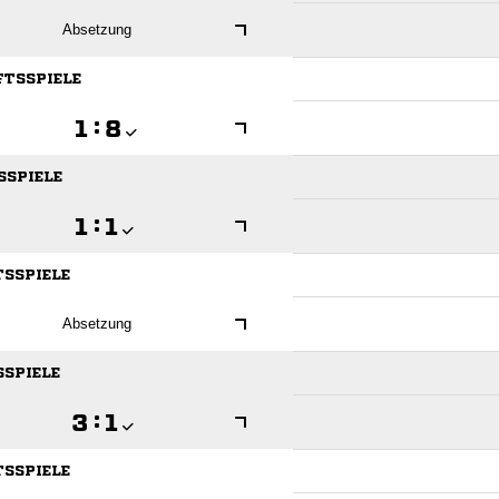
Absetzung
FTSSPIELE

:

SSPIELE

:

TSSPIELE
Absetzung
SSPIELE

:

TSSPIELE