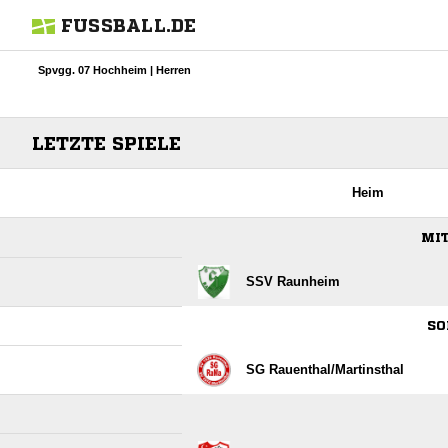
FUSSBALL.DE
Spvgg. 07 Hochheim | Herren
LETZTE SPIELE
Heim
MIT
SSV Raunheim
SO
SG Rauenthal/​Martinsthal