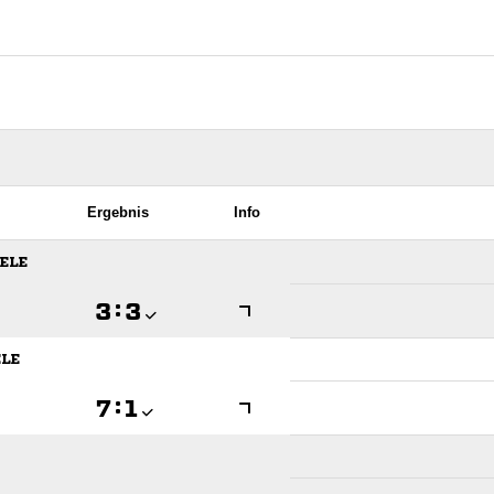
Ergebnis
Info
ELE

:

ELE

:
