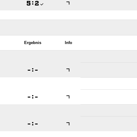

:

Ergebnis
Info

:


:


:
