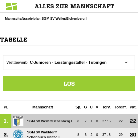
ALLES ZUR MANNSCHAFT
Mannschaftsspielplan SGM SV Weiler/Eichenberg I
TABELLE
Wettbewerb:
C-Junioren - Leistungsstaffel - Tübingen
LOS
Pl.
Mannschaft
Sp.
G
U
V
Torv.
Tordiff.
Pkt.
1.
22
SGM SV Weiler/​Eichenberg I
8
7
1
0
27 : 5
22
SGM SV Walddorf/​
2.
20
8
6
2
0
37 : 8
29
Schönbuch United I