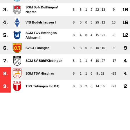
SGM Spfr Dußlingen/​
3.
16
8
5
1
2
22 : 13
9
Nehren
4.
15
VfB Bodelshausen I
8
5
0
3
25 : 12
13
SGM TGV Entringen/​
5.
12
8
4
0
4
15 : 21
-6
Altingen I
6.
9
SV 03 Tübingen
8
3
0
5
10 : 16
-6
7.
4
SGM SV Bühl/​Kiebingen
8
1
1
6
10 : 27
-17
8.
4
SGM TSV Hirschau
8
1
1
6
9 : 32
-23
9.
2
TSG Tübingen II (U14)
8
0
2
6
14 : 35
-21